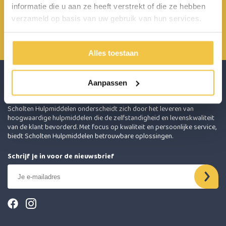
informatie die u aan ze heeft verstrekt of die ze hebben
Achterbroek 15 6596 MP Milsbeek
verzameld op basis van uw gebruik van hun services.
0485 800 814
info@scholten-hulpmiddelen.nl
Alles toestaan
Aanpassen
Scholten Hulpmiddelen onderscheidt zich door het leveren van
hoogwaardige hulpmiddelen die de zelfstandigheid en levenskwaliteit
van de klant bevorderd. Met focus op kwaliteit en persoonlijke service,
biedt Scholten Hulpmiddelen betrouwbare oplossingen.
Schrijf je in voor de nieuwsbrief