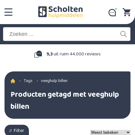
9,3
uit ruim 44.000 reviews
-
Tags
-
veeghulp billen
Producten getagd met veeghulp
billen
Filter