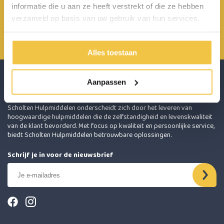
informatie die u aan ze heeft verstrekt of die ze hebben
Achterbroek 15 6596 MP Milsbeek
verzameld op basis van uw gebruik van hun services.
0485 800 814
info@scholten-hulpmiddelen.nl
Alles toestaan
Aanpassen
Scholten Hulpmiddelen onderscheidt zich door het leveren van
hoogwaardige hulpmiddelen die de zelfstandigheid en levenskwaliteit
van de klant bevorderd. Met focus op kwaliteit en persoonlijke service,
biedt Scholten Hulpmiddelen betrouwbare oplossingen.
Schrijf je in voor de nieuwsbrief