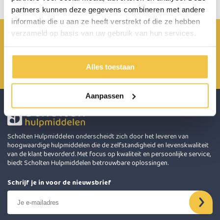
partners kunnen deze gegevens combineren met andere
informatie die u aan ze heeft verstrekt of die ze hebben
verzameld op basis van uw gebruik van hun services.
Achterbroek 15 6596 MP Milsbeek
0485 800 814
Alles toestaan
info@scholten-hulpmiddelen.nl
Aanpassen
Scholten Hulpmiddelen onderscheidt zich door het leveren van
hoogwaardige hulpmiddelen die de zelfstandigheid en levenskwaliteit
van de klant bevorderd. Met focus op kwaliteit en persoonlijke service,
biedt Scholten Hulpmiddelen betrouwbare oplossingen.
Schrijf je in voor de nieuwsbrief