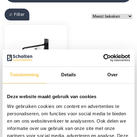
Filter
Toiletbeugel
opklapbaar 76 cm met
Toestemming
Details
Over
toiletrolhouder - Mat
zwart
58,95
Deze website maakt gebruik van cookies
We gebruiken cookies om content en advertenties te
personaliseren, om functies voor social media te bieden
Persoonlijk advies
en om ons websiteverkeer te analyseren. Ook delen we
Start chat
informatie over uw gebruik van onze site met onze
partners voor social media, adverteren en analyse. Deze