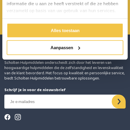
informatie die u aan ze heeft verstrekt of die ze hebben
Achterbroek 15 6596 MP Milsbeek
verzameld op basis van uw gebruik van hun services.
0485 800 814
info@scholten-hulpmiddelen.nl
Alles toestaan
Aanpassen
Scholten Hulpmiddelen onderscheidt zich door het leveren van
hoogwaardige hulpmiddelen die de zelfstandigheid en levenskwaliteit
van de klant bevorderd. Met focus op kwaliteit en persoonlijke service,
biedt Scholten Hulpmiddelen betrouwbare oplossingen.
Schrijf je in voor de nieuwsbrief