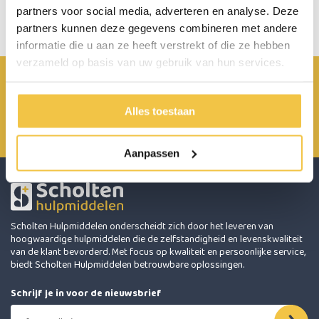
Start chat
partners voor social media, adverteren en analyse. Deze
partners kunnen deze gegevens combineren met andere
informatie die u aan ze heeft verstrekt of die ze hebben
verzameld op basis van uw gebruik van hun services.
Achterbroek 15 6596 MP Milsbeek
0485 800 814
Alles toestaan
info@scholten-hulpmiddelen.nl
Aanpassen
Scholten Hulpmiddelen onderscheidt zich door het leveren van
hoogwaardige hulpmiddelen die de zelfstandigheid en levenskwaliteit
van de klant bevorderd. Met focus op kwaliteit en persoonlijke service,
biedt Scholten Hulpmiddelen betrouwbare oplossingen.
Schrijf je in voor de nieuwsbrief