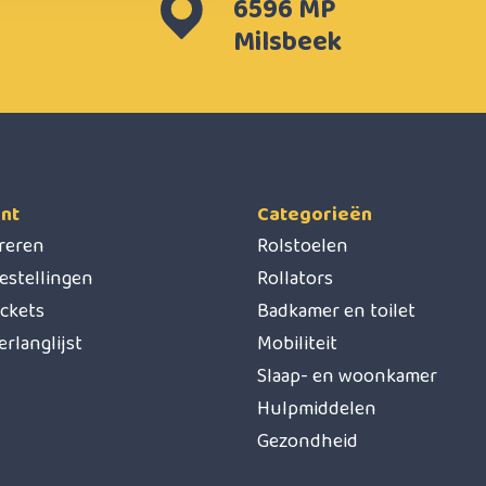
6596 MP
Milsbeek
nt
Categorieën
treren
Rolstoelen
estellingen
Rollators
ickets
Badkamer en toilet
erlanglijst
Mobiliteit
Slaap- en woonkamer
Hulpmiddelen
Gezondheid