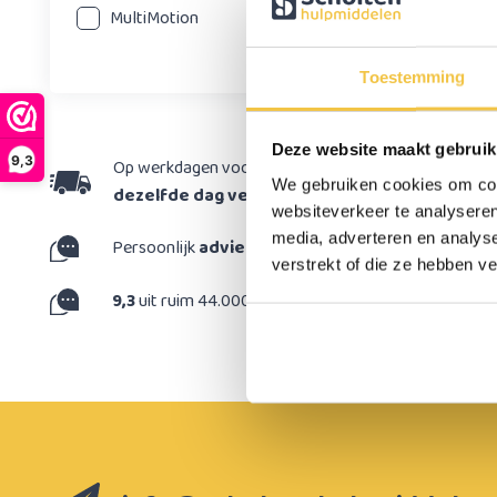
Licht
MultiMotion
inkla
funct
Toestemming
49,9
Deze website maakt gebruik
9,3
Op werkdagen voor 15:30 besteld,
We gebruiken cookies om cont
dezelfde dag verzonden
websiteverkeer te analyseren
media, adverteren en analys
Persoonlijk
advies
op maat
H
verstrekt of die ze hebben v
m
9,3
uit ruim 44.000 reviews