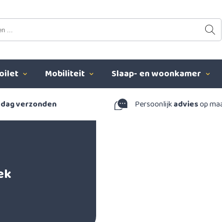
oilet
Mobiliteit
Slaap- en woonkamer
 dag verzonden
Persoonlijk
advies
op ma
ek