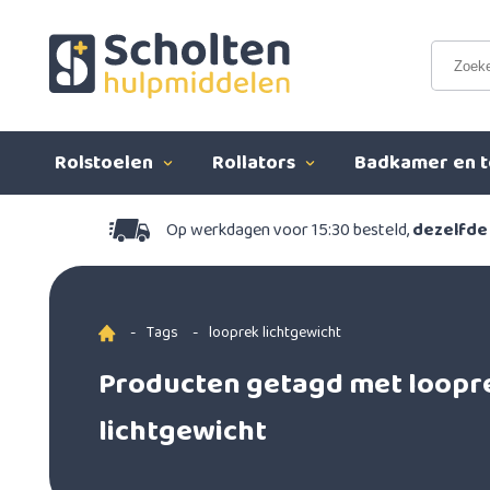
Rolstoelen
Rollators
Badkamer en t
Op werkdagen voor 15:30 besteld,
dezelfde
-
Tags
-
looprek lichtgewicht
Producten getagd met loopr
lichtgewicht