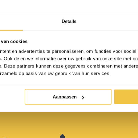
gewicht looprek,
pbaar. Met sta-op
ie en loopfunctie
Details
5
 van cookies
ent en advertenties te personaliseren, om functies voor social
. Ook delen we informatie over uw gebruik van onze site met on
e. Deze partners kunnen deze gegevens combineren met andere i
ulp nodig bij het
erzameld op basis van uw gebruik van hun services.
aken van een keuze?
Aanpassen