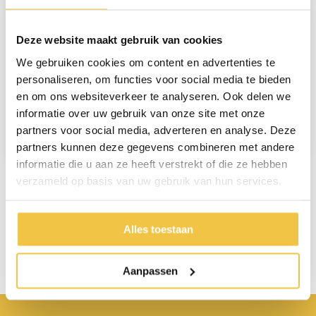
Deze website maakt gebruik van cookies
We gebruiken cookies om content en advertenties te
personaliseren, om functies voor social media te bieden
en om ons websiteverkeer te analyseren. Ook delen we
MultiMotion
MultiMotion
informatie over uw gebruik van onze site met onze
verbandschoenen
verbandschoenen
laag - Camel
hoog - Camel
partners voor social media, adverteren en analyse. Deze
59,95
64,95
partners kunnen deze gegevens combineren met andere
informatie die u aan ze heeft verstrekt of die ze hebben
verzameld op basis van uw gebruik van hun services.
Persoonlijk advies
Alles toestaan
Start chat
Aanpassen