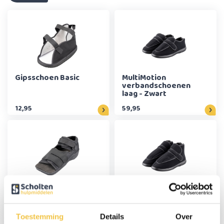
Gipsschoen Basic
MultiMotion
verbandschoenen
laag - Zwart
12,95
59,95
Gipsschoen Comfort
MultiMotion
verbandschoenen
hoog - Zwart
Toestemming
Details
Over
17,95
64,95