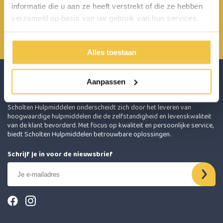
informatie die u aan ze heeft verstrekt of die ze hebben
Achterbroek 15 6596 MP Milsbeek
verzameld op basis van uw gebruik van hun services.
0485 800 814
info@scholten-hulpmiddelen.nl
Alles toestaan
Aanpassen
Scholten Hulpmiddelen onderscheidt zich door het leveren van
hoogwaardige hulpmiddelen die de zelfstandigheid en levenskwaliteit
van de klant bevorderd. Met focus op kwaliteit en persoonlijke service,
biedt Scholten Hulpmiddelen betrouwbare oplossingen.
Schrijf je in voor de nieuwsbrief