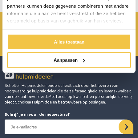
partners kunnen deze gegevens combineren met andere
informatie die u aan ze heeft verstrekt of die ze hebben
verzameld op basis van uw gebruik van hun services.
Achterbroek 15 6596 MP Milsbeek
0485 800 814
Alles toestaan
info@scholten-hulpmiddelen.nl
Aanpassen
Scholten Hulpmiddelen onderscheidt zich door het leveren van
hoogwaardige hulpmiddelen die de zelfstandigheid en levenskwaliteit
van de klant bevorderd. Met focus op kwaliteit en persoonlijke service,
biedt Scholten Hulpmiddelen betrouwbare oplossingen.
Schrijf je in voor de nieuwsbrief