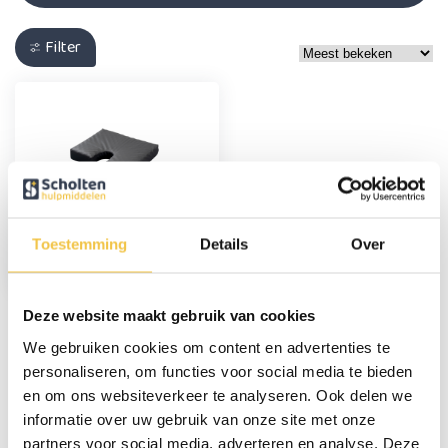
Filter
Drukverlagend
orthopedisch
Toestemming
Details
Over
zitkussen met
uitsparing
29,95
Deze website maakt gebruik van cookies
We gebruiken cookies om content en advertenties te
personaliseren, om functies voor social media te bieden
Persoonlijk advies
en om ons websiteverkeer te analyseren. Ook delen we
Start chat
informatie over uw gebruik van onze site met onze
partners voor social media, adverteren en analyse. Deze