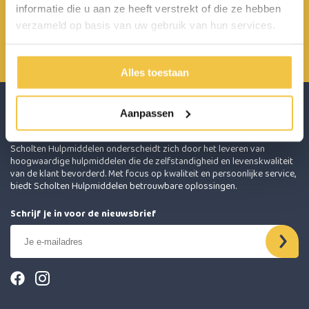
informatie die u aan ze heeft verstrekt of die ze hebben
Achterbroek 15 6596 MP Milsbeek
verzameld op basis van uw gebruik van hun services.
0485 800 814
info@scholten-hulpmiddelen.nl
Alles toestaan
Aanpassen
Scholten Hulpmiddelen onderscheidt zich door het leveren van
hoogwaardige hulpmiddelen die de zelfstandigheid en levenskwaliteit
van de klant bevorderd. Met focus op kwaliteit en persoonlijke service,
biedt Scholten Hulpmiddelen betrouwbare oplossingen.
Schrijf je in voor de nieuwsbrief