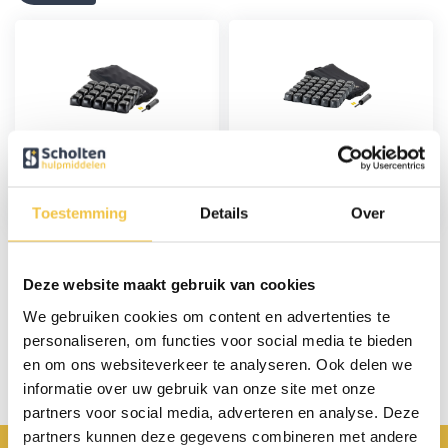
Anti-decubitus lucht
Anti-decubitus lucht
zitkussen
zitkussen Deluxe
Toestemming
Details
Over
74,95
84,95
Deze website maakt gebruik van cookies
Persoonlijk advies
We gebruiken cookies om content en advertenties te
personaliseren, om functies voor social media te bieden
Start chat
en om ons websiteverkeer te analyseren. Ook delen we
informatie over uw gebruik van onze site met onze
partners voor social media, adverteren en analyse. Deze
partners kunnen deze gegevens combineren met andere