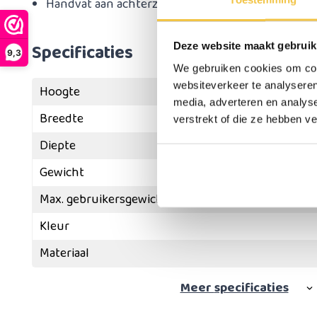
Handvat aan achterzijde
Specificaties
Deze website maakt gebruik
9,3
We gebruiken cookies om cont
websiteverkeer te analyseren
Hoogte
media, adverteren en analys
Breedte
verstrekt of die ze hebben v
Diepte
Gewicht
Max. gebruikersgewicht
Kleur
Materiaal
Meer
specificaties