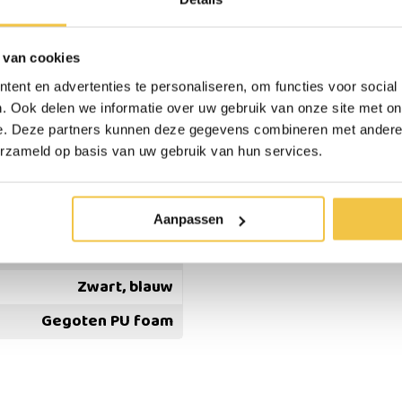
 van cookies
ent en advertenties te personaliseren, om functies voor social
. Ook delen we informatie over uw gebruik van onze site met on
3 cm tot 8 cm oplopend
e. Deze partners kunnen deze gegevens combineren met andere i
43 cm
erzameld op basis van uw gebruik van hun services.
40 cm
620 gram
Aanpassen
120 kg
Zwart, blauw
Gegoten PU foam