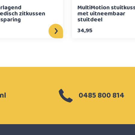
rlagend
MultiMotion stuitkus
edisch zitkussen
met uitneembaar
tsparing
stuitdeel
34,95
nl
0485 800 814