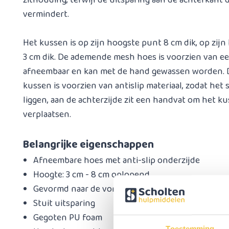
zithouding, terwijl de uitsparing aan de achterkant 
vermindert.
Het kussen is op zijn hoogste punt 8 cm dik, op zijn
3 cm dik. De ademende mesh hoes is voorzien van een 
afneembaar en kan met de hand gewassen worden. 
kussen is voorzien van antislip materiaal, zodat het st
liggen, aan de achterzijde zit een handvat om het k
verplaatsen.
Belangrijke eigenschappen
Afneembare hoes met anti-slip onderzijde
Hoogte: 3 cm - 8 cm oplopend
Gevormd naar de vorm van je benen
Stuit uitsparing
Gegoten PU foam
Toestemming