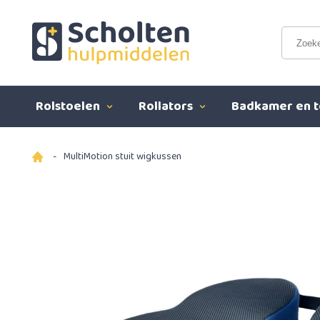
Rolstoelen
Rollators
Badkamer en t
-
MultiMotion stuit wigkussen