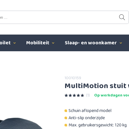
oilet
Mobiliteit
Slaap- en woonkamer
10010159
MultiMotion stuit
(1)
Op werkdagen voo
Schuin aflopend model
Anti-slip onderzijde
Max. gebruikersgewicht: 120 kg