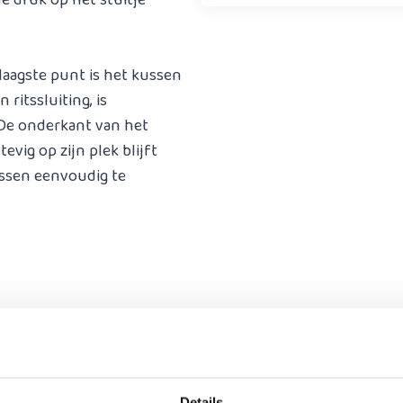
de druk op het stuitje
 laagste punt is het kussen
ritssluiting, is
De onderkant van het
evig op zijn plek blijft
ussen eenvoudig te
Details