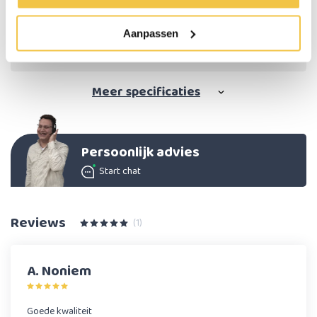
Max. gebruikersgewicht
120 kg
Aanpassen
Kleur
Rood of blauw
Materiaal
PU foam
Meer
specificaties
Persoonlijk advies
Start chat
Reviews
(1)
A. Noniem
Goede kwaliteit