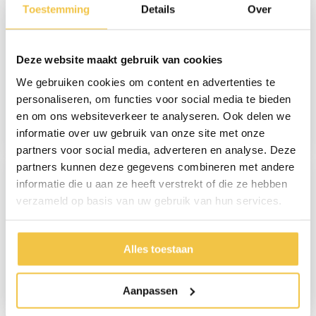
Toestemming
Details
Over
Deze website maakt gebruik van cookies
We gebruiken cookies om content en advertenties te
Excel G-Logic
Excel G-Explorer
personaliseren, om functies voor social media te bieden
lichtgewicht Rolstoel
lichtgewicht Rolstoel
en om ons websiteverkeer te analyseren. Ook delen we
informatie over uw gebruik van onze site met onze
379,-
469,-
partners voor social media, adverteren en analyse. Deze
partners kunnen deze gegevens combineren met andere
informatie die u aan ze heeft verstrekt of die ze hebben
verzameld op basis van uw gebruik van hun services.
Alles toestaan
Rollz Motion
Rollz Motion Electric -
Performance met
Zwart
luchtbanden - Groen
Aanpassen
1.029,-
2.990,-