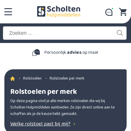
Persoonlijk
advies
op maat
-
Rolstoelen
-
Rolstoelen per merk
Rolstoelen per merk
Op deze pagina vind je alle merken rolstoelen die wij bij
Scholten Hulpmiddelen aanbieden. Ze zijn direct online aan te
schaffen als je de keuze hebt gemaakt.
Welke rolstoel past bij mij?