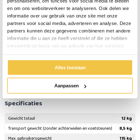
Uw reden om te kiezen voor de MultiMotion Air rolstoel
personaliseren, om functies voor social media te bieden
Slechts 12 kg totaalgewicht
en om ons websiteverkeer te analyseren. Ook delen we
Transportgewicht van slechts 8,5 kg
informatie over uw gebruik van onze site met onze
Comfortabele ademende mesh bekleding
partners voor social media, adverteren en analyse. Deze
In hoogte verstelbare duwhandvatten
partners kunnen deze gegevens combineren met andere
Remmen op de handvatten voor de begeleider
informatie die u aan ze heeft verstrekt of die ze hebben
Neerklapbare rugleuning
verzameld op basis van uw gebruik van hun services.
Opklapbare armleuningen
Opklapbare antikiepwielen
Handig opbergvakje achterop de rugleuning
Alles toestaan
Compact opvouwbaar
Modern zwart frame met blauwe bekleding
Ideaal voor transport en uitstapjes
Aanpassen
Specificaties
Gewicht totaal
12 kg
Transport gewicht (zonder achterwielen en voetsteunen)
8,5 kg
Max. gebruikersgewicht
115 kg