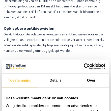
De armleuningen van de MultiMotion Air rolstoel kunnen eenvoudig
omhoog geklapt worden. Dit maakt het gemakkelijker om aan te
schuiven aan een tafel of een transfer te maken vanuit bijvoorbeeld
een bed, stoel of bank.
Opklapbare antikiepwielen
De MultiMotion Air rolstoel is voorzien van antikiepwielen voor extra
veiligheid. Deze voorkomen dat de rolstoel te ver achterover kantelt.
Wanneer de antikiepwielen tijdelijk niet nodig zijn of in de weg zitten,
kunnen ze eenvoudig omhoog geklapt worden.
Praktisch en comfortabel in gebruik
Achter op de rugleuning bevindt zich een handig opbergvakje voor het
meenemen van kleine spullen zoals een telefoon, portemonnee of
papieren.
Toestemming
Details
Over
Dankzij het lichte gewicht, de comfortabele bekleding en de praktische
functies is de MultiMotion Air rolstoel geschikt voor zowel binnen- als
Deze website maakt gebruik van cookies
buitengebruik.
We gebruiken cookies om content en advertenties te