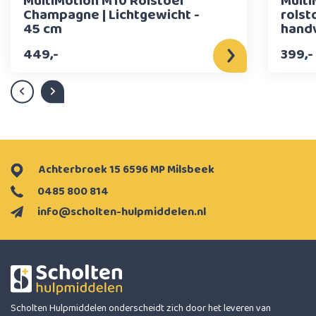
MultiMotion M10 Rolstoel
Multi
Champagne | Lichtgewicht -
rolst
45 cm
handv
449,-
399,-
Achterbroek 15 6596 MP Milsbeek
0485 800 814
info@scholten-hulpmiddelen.nl
Scholten Hulpmiddelen onderscheidt zich door het leveren van