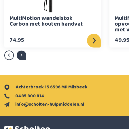
MultiMotion wandelstok
Multi
Carbon met houten handvat
opvo
met v
74,95
49,9
Achterbroek 15 6596 MP Milsbeek
0485 800 814
info@scholten-hulpmiddelen.nl