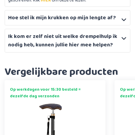
geschreven. Klik
HIER
om deze te lezen.
Hoe stel ik mijn krukken op mijn lengte af?
Ik kom er zelf niet uit welke drempelhulp ik
nodig heb, kunnen jullie hier mee helpen?
Vergelijkbare producten
Op werkdagen voor 15:30 besteld =
Op werk
dezelfde dag verzonden
dezelf