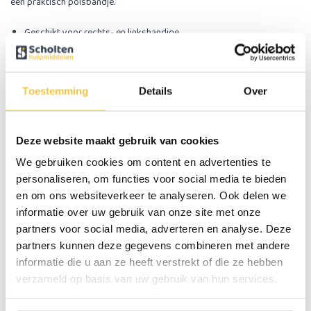
een praktisch polsbandje.
Geschikt voor rechts- en linkshandige
Ergonomisch gevormd handvat
In hoogte verstelbaar in 10 stappen
Voorzien van polsbandje
Toestemming
Details
Over
Specificaties
Deze website maakt gebruik van cookies
Hoogte handvat
77 tot 100 cm
We gebruiken cookies om content en advertenties te
Maximale gebruikersgewicht
113 kg
personaliseren, om functies voor social media te bieden
en om ons websiteverkeer te analyseren. Ook delen we
Gewicht
340 gram
informatie over uw gebruik van onze site met onze
Materiaal
Aluminium
partners voor social media, adverteren en analyse. Deze
Kleur
Blauw
partners kunnen deze gegevens combineren met andere
informatie die u aan ze heeft verstrekt of die ze hebben
Lengte handvat
14 cm
verzameld op basis van uw gebruik van hun services.
Geschikt voor rechts- en linkshandige
Ja