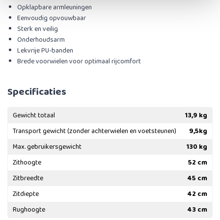
Opklapbare armleuningen
Eenvoudig opvouwbaar
Sterk en veilig
Onderhoudsarm
Lekvrije PU-banden
Brede voorwielen voor optimaal rijcomfort
Specificaties
Gewicht totaal
13,9 kg
Transport gewicht (zonder achterwielen en voetsteunen)
9,5kg
Max. gebruikersgewicht
130 kg
Zithoogte
52 cm
Zitbreedte
45 cm
Zitdiepte
42 cm
Rughoogte
43 cm