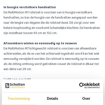
In hoogte verstelbare handvatten
De MultiMotion M7 rolstoel is voorzien van in hoogte verstelbare
handvatten, zo kan de hoogte van de handvatten aangepast worden
naar de lengte van degene die de rolstoel duwt. Dit zorgt voor een
betere loophouding en voorkomt lichamelijke klachten. De handvatten
zijn instelbaar tussen 93 cm en 102 cm.
Afneembare wielen en eenvoudig op te vouwen
De MultiMotion M7 lichtgewicht rolstoel is voorzien van afneembare
achterwielen, als de as van het achterwiel ingedrukt word kan het wiel
eenvoudig verwijderd worden. De rolstoel is eenvoudig op te vouwen:
als de zitting omhoog word getrokken vouwt de rolstoel in elkaar tot
een dikte van 29 cm.
Licht van gewicht
Het transportgewicht (zonder achterwielen en voetsteunen) is 9,5 kg.
Het totale gewicht inclusief de achterwielen en voetsteunen is 13,9 kg.
Toestemming
Details
Over
Lekvrije massieve banden