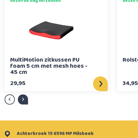
dezelfde dag verzonden
dezelf
MultiMotion zitkussen PU
Rolst
foam 5 cm met mesh hoes -
45 cm
29,95
34,95
Achterbroek 15 6596 MP Milsbeek