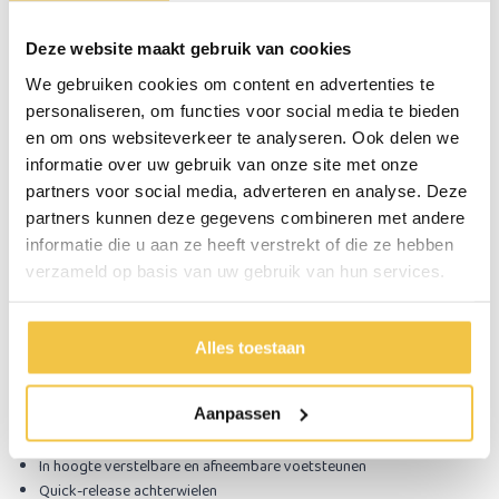
De MultiMotion M7 lichtgewicht rolstoel is voorzien van lekvrije PU-
banden, je hoeft je dus geen zorgen te maken om een lekke band.
Deze website maakt gebruik van cookies
Opklapbare armleuningen
We gebruiken cookies om content en advertenties te
Door het clipje aan de voorkant van de armleuningen in te drukken
personaliseren, om functies voor social media te bieden
kunnen de armleuningen eenvoudig omhoog geklapt worden. Met de
en om ons websiteverkeer te analyseren. Ook delen we
armleuningen omhoog geklapt kan de rolstoel dicht aan een tafel
informatie over uw gebruik van onze site met onze
aangeschoven worden en kan een transfer vanuit bijvoorbeeld een bed
partners voor social media, adverteren en analyse. Deze
gemakkelijker gemaakt worden.
partners kunnen deze gegevens combineren met andere
In hoogte verstelbare en afneembare voetsteunen
informatie die u aan ze heeft verstrekt of die ze hebben
De voetsteunen kunnen eenvoudig van de rolstoel verwijderd worden
verzameld op basis van uw gebruik van hun services.
door het clipje aan de bovenzijde van de voetsteunen opzij te duwen.
De hoogte van de voetsteunen kunnen worden aangepast naar de
behoefte van de gebruiker.
Alles toestaan
Redenen om te kiezen voor de
MultiMotion M7
lichtgewicht
Aanpassen
rolstoel:
In hoogte verstelbare handvatten
In hoogte verstelbare en afneembare voetsteunen
Quick-release achterwielen