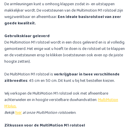
De armleuningen kunt u omhoog klappen zodat in- en uitstappen
makkelijker wordt. De voetsteunen van de Multimotion M1 rolstoel zijn
wegzwenkbaar en afneembaar.
Een ideale basisrolstoel van zeer
goede kwaliteit.
Gebruiksklaar geleverd
De Multimotion M1 rolstoel wordt in een doos geleverd en is al volledig
gemonteerd. Het enige wat u hoeft te doen is de rolstoel uit te klappen
en de voetsteunen erop te klikken (voetsteunen ook even op de juiste
hoogte zetten).
De MultiMotion M1 rolstoel is
verkrijgbaar in twee verschillende
zitbreedtes
: 45 cm en 50 cm. Dit kunt u bij het bestellen kiezen.
Wij verkopen de MultiMotion M1 rolstoel ook met afneembare
achterwielen en in hoogte verstelbare duwhandvatten:
MultiMotion
M1plus.
Bekijk
hier
al onze MultiMotion rolstoelen.
Zitkussen voor de MultiMotion M1 rolstoel