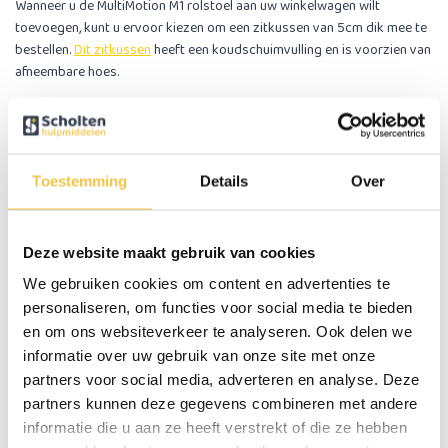
Wanneer u de MultiMotion M1 rolstoel aan uw winkelwagen wilt
toevoegen, kunt u ervoor kiezen om een zitkussen van 5cm dik mee te
bestellen.
Dit zitkussen
heeft een koudschuimvulling en is voorzien van
afneembare hoes.
U kunt uiteraard ook een ander zitkussen kiezen, deze kunt u dan als
apart artikel bestellen. Al onze zitkussens zijn te zien op de volgende
pagina:
Rolstoel kussens.
Toestemming
Details
Over
Extra veiligheid, anti-kiepwielen
Anti-kiepwielen zorgen voor meer veiligheid omdat de rolstoel niet
meer achterover kan kantelen, dit zorgt voor een veiligere rit als u
Deze website maakt gebruik van cookies
omhoog rijdt. De kans op vervelende ongevallen wordt hierdoor
We gebruiken cookies om content en advertenties te
verminderd.
personaliseren, om functies voor social media te bieden
Deze
anti-kiep wielen
zijn optioneel mee te bestellen.
en om ons websiteverkeer te analyseren. Ook delen we
informatie over uw gebruik van onze site met onze
Belangrijke eigenschappen:
partners voor social media, adverteren en analyse. Deze
Kleur: Zwart
Lichtgewicht achterwielen met lekvrije polyurethaan (PU) banden
partners kunnen deze gegevens combineren met andere
Voorzien van PU-voorwielen
informatie die u aan ze heeft verstrekt of die ze hebben