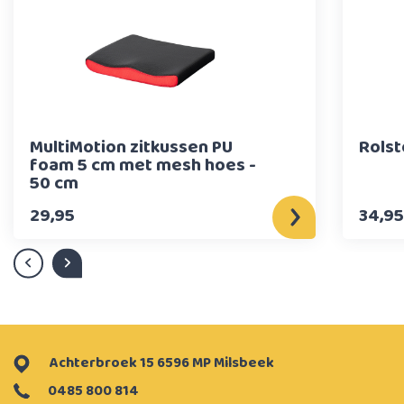
MultiMotion zitkussen PU
Rolst
foam 5 cm met mesh hoes -
50 cm
29,95
34,95
Achterbroek 15 6596 MP Milsbeek
0485 800 814