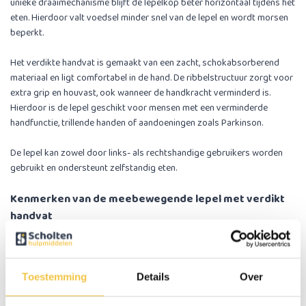
unieke draaimechanisme blijft de lepelkop beter horizontaal tijdens het
eten. Hierdoor valt voedsel minder snel van de lepel en wordt morsen
beperkt.
Het verdikte handvat is gemaakt van een zacht, schokabsorberend
materiaal en ligt comfortabel in de hand. De ribbelstructuur zorgt voor
extra grip en houvast, ook wanneer de handkracht verminderd is.
Hierdoor is de lepel geschikt voor mensen met een verminderde
handfunctie, trillende handen of aandoeningen zoals Parkinson.
De lepel kan zowel door links- als rechtshandige gebruikers worden
gebruikt en ondersteunt zelfstandig eten.
Kenmerken van de meebewegende lepel met verdikt
handvat
Meebewegende lepelkop helpt morsen te verminderen
Draaimechanisme houdt de lepel beter horizontaal
Verdikt, zacht en schokabsorberend handvat
Ribbelstructuur voor extra grip en houvast
Toestemming
Details
Over
Geschikt voor links- en rechtshandig gebruik