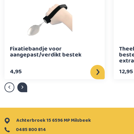
Fixatiebandje voor
Theel
aangepast/verdikt bestek
beste
extra
4,95
12,95
Achterbroek 15 6596 MP Milsbeek
0485 800 814