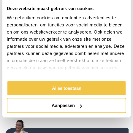
Kan ondersteuning bieden bij Parkinson of trillende handen
Deze website maakt gebruik van cookies
We gebruiken cookies om content en advertenties te
Specificaties
personaliseren, om functies voor social media te bieden
en om ons websiteverkeer te analyseren. Ook delen we
informatie over uw gebruik van onze site met onze
Lengte
18 cm
partners voor social media, adverteren en analyse. Deze
Dikte
Verdikt tot 3,4 cm
partners kunnen deze gegevens combineren met andere
Gewicht
81 gram
informatie die u aan ze heeft verstrekt of die ze hebben
verzameld op basis van uw gebruik van hun services.
Kleur
Zwart
Materiaal
RVS en TPR (thermoplastisch rubber)
Lengte handvat
12 cm
Alles toestaan
Geschikt voor zowel links- als rechtshandige
Ja
Aanpassen
Meer
specificaties