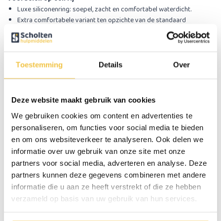
Luxe siliconenring: soepel, zacht en comfortabel waterdicht.
Extra comfortabele variant ten opzichte van de standaard
kunststof ring.
Antislip voet voor meer veiligheid onder de douche.
Herbruikbaar en eenvoudig in gebruik.
Speciaal ontworpen om gips en verband droog te houden tijdens
Toestemming
Details
Over
het douchen
Met deze luxere gipshoes kies je voor comfort, veiligheid en gemak,
Deze website maakt gebruik van cookies
zodat douchen met gips weer zorgeloos mogelijk is.
We gebruiken cookies om content en advertenties te
personaliseren, om functies voor social media te bieden
Specificaties
en om ons websiteverkeer te analyseren. Ook delen we
informatie over uw gebruik van onze site met onze
partners voor social media, adverteren en analyse. Deze
partners kunnen deze gegevens combineren met andere
Persoonlijk advies
informatie die u aan ze heeft verstrekt of die ze hebben
verzameld op basis van uw gebruik van hun services.
Start chat