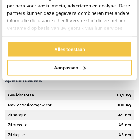
Extra lumbaal ondersteuning in de rugleuning
partners voor social media, adverteren en analyse. Deze
Opvouwbaar ultra lichtgewicht aluminium frame
partners kunnen deze gegevens combineren met andere
Quick Release achterwielen
informatie die u aan ze heeft verstrekt of die ze hebben
Kijk ook eens
hier
bij al onze lichtgewicht rolstoelen.
verzameld op basis van uw gebruik van hun services.
Belangrijke eigenschappen:
Totaal gewicht: 10,9 kg
Alles toestaan
Kleur: rood, blauw of grijs
22 inch achterwielen
Aanpassen
Specificaties
Gewicht totaal
10,9 kg
Max. gebruikersgewicht
100 kg
Zithoogte
49 cm
Zitbreedte
45 cm
Zitdiepte
43 cm