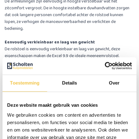
De armleuningen zijn eenvoudig in hoogte verstelbaar wat het
zitcomfort vergroot. De in hoogte instelbare duwhandvatten zorgen
dat ook langere personen comfortabel achter de rolstoel kunnen
lopen, ze verhogen de manoeuvreerbaarheid en verlichten de
bediening.
Eenvoudig verkleinbaar en laag van gewicht
De rolstoel is eenvoudig verkleinbaar en laag van gewicht, deze
eigenschappen maken de Excel 9.9 de ideale meeneemrolstoel.
Verkrijgbaar in twee versies
Let op! Deze Excel 9.9 met grote achterwielen weegt 10,9 kg. De Excel
9.9 met kleine achterwielen weegt 9,9 kg, deze vindt u hier:
Excel 9.9
Toestemming
Details
Over
transport rolstoel
Armpolsters in hoogte verstelbaar
Voetplaten in hoogte instelbaar
Deze website maakt gebruik van cookies
Voetsteunen wegzwenkbaar en afneembaar
We gebruiken cookies om content en advertenties te
Neerklapbare rugleuning
personaliseren, om functies voor social media te bieden
In hoogte verstelbare duwhandvatten
en om ons websiteverkeer te analyseren. Ook delen we
Geïntegreerde stoephulp/trapdop
informatie over uw gebruik van onze site met onze
Geprofileerde zitting