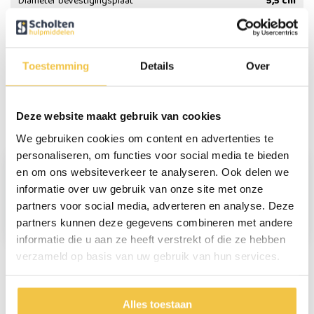
Diameter bevestigingsplaat
5,5 cm
Persoonlijk advies
Toestemming
Details
Over
Start chat
Deze website maakt gebruik van cookies
Reviews
(1)
We gebruiken cookies om content en advertenties te
personaliseren, om functies voor social media te bieden
en om ons websiteverkeer te analyseren. Ook delen we
Lisette ter Huurne
informatie over uw gebruik van onze site met onze
partners voor social media, adverteren en analyse. Deze
Zeer solide en ook nog mooi vorm gegeven.
partners kunnen deze gegevens combineren met andere
informatie die u aan ze heeft verstrekt of die ze hebben
verzameld op basis van uw gebruik van hun services.
9,3
uit ruim 44.000 reviews
Alles toestaan