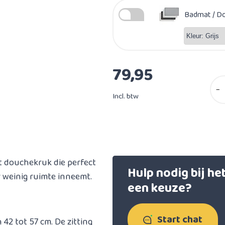
Badmat / Do
79,95
−
Incl. btw
t douchekruk die perfect
Hulp nodig bij h
r weinig ruimte inneemt.
een keuze?
Start chat
 42 tot 57 cm. De zitting