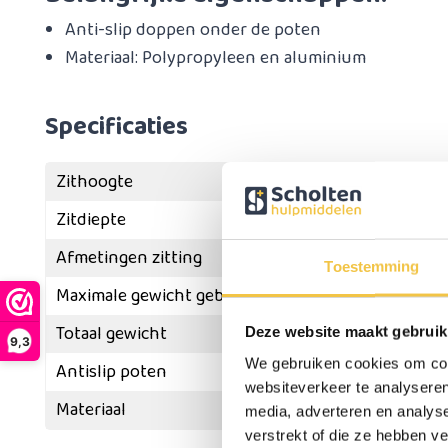
Anti-slip doppen onder de poten
Materiaal: Polypropyleen en aluminium
Specificaties
Zithoogte
Zitdiepte
39 cm (van hoek 
Afmetingen zitting
43
Toestemming
Maximale gewicht gebruiker
Totaal gewicht
Deze website maakt gebruik
9,3
We gebruiken cookies om cont
Antislip poten
websiteverkeer te analyseren
Materiaal
Poly
media, adverteren en analys
verstrekt of die ze hebben v