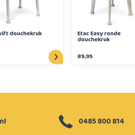
wift douchekruk
Etac Easy ronde
douchekruk
89,95
nl
0485 800 814