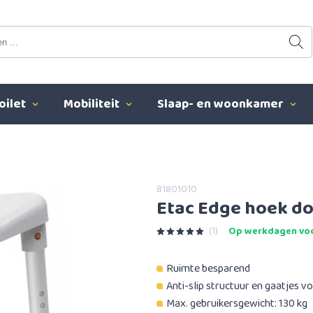
oilet
Mobiliteit
Slaap- en woonkamer
81801010
Etac Edge hoek d
(1)
Op werkdagen voo
Ruimte besparend
Anti-slip structuur en gaatjes 
Max. gebruikersgewicht: 130 kg​