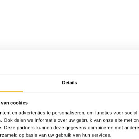
42 - 57 cm instelbaar
tot midden rechte deel)
 cm (van hoek tot hoek)
Details
130 kg
2.6 kg
 van cookies
ent en advertenties te personaliseren, om functies voor social
Ja
. Ook delen we informatie over uw gebruik van onze site met on
propyleen en aluminium
e. Deze partners kunnen deze gegevens combineren met andere i
erzameld op basis van uw gebruik van hun services.