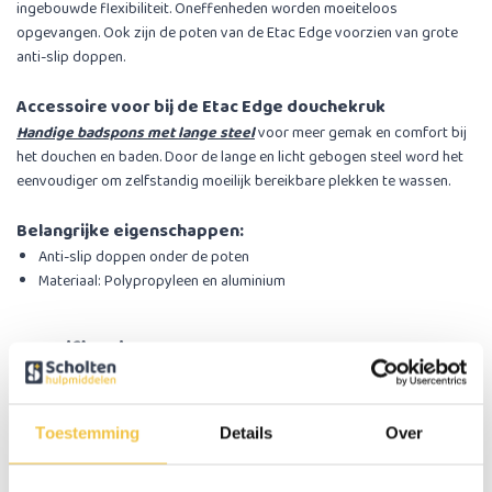
ingebouwde flexibiliteit. Oneffenheden worden moeiteloos
opgevangen. Ook zijn de poten van de Etac Edge voorzien van grote
anti-slip doppen.
Accessoire voor bij de Etac Edge douchekruk
Handige badspons met lange steel
voor meer gemak en comfort bij
het douchen en baden. Door de lange en licht gebogen steel word het
eenvoudiger om zelfstandig moeilijk bereikbare plekken te wassen.
Belangrijke eigenschappen:
Anti-slip doppen onder de poten
Materiaal: Polypropyleen en aluminium
Specificaties
Zithoogte
42 - 57 cm instelbaar
Toestemming
Details
Over
Zitdiepte
39 cm (van hoek tot midden rechte deel)
Afmetingen zitting
43 cm (van hoek tot hoek)