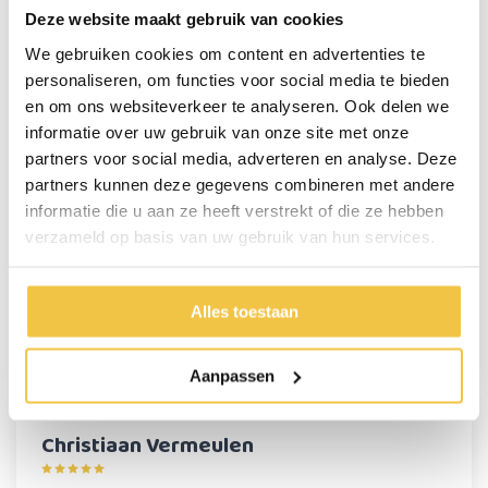
Maximale gewicht gebruiker
130 kg
Deze website maakt gebruik van cookies
Totaal gewicht
2.6 kg
We gebruiken cookies om content en advertenties te
personaliseren, om functies voor social media te bieden
Antislip poten
Ja
en om ons websiteverkeer te analyseren. Ook delen we
Materiaal
Polypropyleen en aluminium
informatie over uw gebruik van onze site met onze
partners voor social media, adverteren en analyse. Deze
Meer
specificaties
partners kunnen deze gegevens combineren met andere
informatie die u aan ze heeft verstrekt of die ze hebben
verzameld op basis van uw gebruik van hun services.
Persoonlijk advies
Start chat
Alles toestaan
Reviews
(1)
Aanpassen
Christiaan Vermeulen