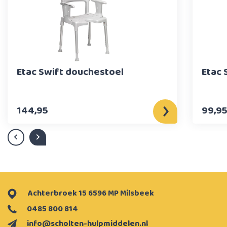
Etac Swift douchestoel
Etac 
144,95
99,9
Achterbroek 15 6596 MP Milsbeek
0485 800 814
info@scholten-hulpmiddelen.nl