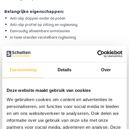
Belangrijke eigenschappen:
Anti-slip doppen onder de poten
Anti-slip profiel op zitting en rugleuning
Eenvoudig afneembare armsteunen
in twee standen verstelbare rugleuning
Specificaties
Zithoogte
41 - 54 cm
Toestemming
Details
Over
Zitbreedte
40 cm
Zitdiepte
33 cm
Deze website maakt gebruik van cookies
Maximale gewicht gebruiker
136 kg
We gebruiken cookies om content en advertenties te
Totaal gewicht
3,2 kg
personaliseren, om functies voor social media te bieden
en om ons websiteverkeer te analyseren. Ook delen we
Totale breedte (inclusief armleuningen)
57.5 cm
informatie over uw gebruik van onze site met onze
Totale hoogte
73 - 85 cm
partners voor social media, adverteren en analyse. Deze