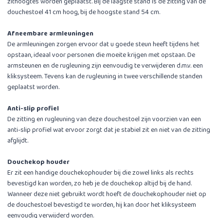
zithoogtes worden geplaatst. Bij de laagste stand is de zitting van de
douchestoel 41 cm hoog, bij de hoogste stand 54 cm.
Afneembare armleuningen
De armleuningen zorgen ervoor dat u goede steun heeft tijdens het
opstaan, ideaal voor personen die moeite krijgen met opstaan. De
armsteunen en de rugleuning zijn eenvoudig te verwijderen d.m.v. een
kliksysteem. Tevens kan de rugleuning in twee verschillende standen
geplaatst worden.
Anti-slip profiel
De zitting en rugleuning van deze douchestoel zijn voorzien van een
anti-slip profiel wat ervoor zorgt dat je stabiel zit en niet van de zitting
afglijdt.
Douchekop houder
Er zit een handige douchekophouder bij die zowel links als rechts
bevestigd kan worden, zo heb je de douchekop altijd bij de hand.
Wanneer deze niet gebruikt wordt hoeft de douchekophouder niet op
de douchestoel bevestigd te worden, hij kan door het kliksysteem
eenvoudig verwijderd worden.