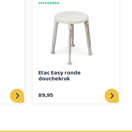
verzonden
Etac Easy ronde
douchekruk
89,95