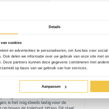
3.4 kg
39,5 cm
45 cm
Details
 van cookies
erzonden
Persoonlijk
advies
op ma
ent en advertenties te personaliseren, om functies voor social
. Ook delen we informatie over uw gebruik van onze site met on
e. Deze partners kunnen deze gegevens combineren met andere i
erzameld op basis van uw gebruik van hun services.
Aanpassen
gel aan de muur?
jk en geheel afhankelijk van de
n, is het nog steeds lastig voor de
0 cm boven de toiletpot zitting. Dit staat