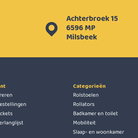
Achterbroek 15
6596 MP
Milsbeek
nt
Categorieën
treren
Rolstoelen
estellingen
Rollators
ickets
Badkamer en toilet
erlanglijst
Mobiliteit
Slaap- en woonkamer