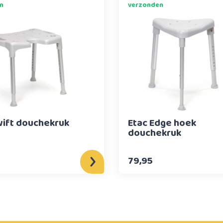
n
verzonden
wift douchekruk
Etac Edge hoek
douchekruk
79,95