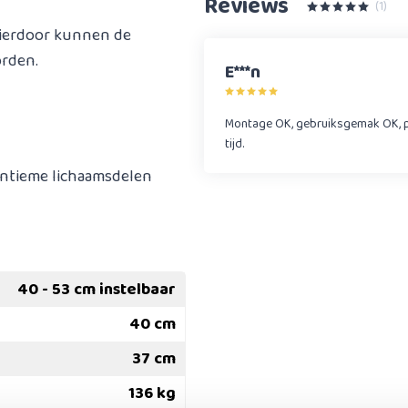
Reviews
(1)
 hierdoor kunnen de
orden.
E***n
Montage OK, gebruiksgemak OK, pr
tijd.
intieme lichaamsdelen
40 - 53 cm instelbaar
40 cm
37 cm
136 kg