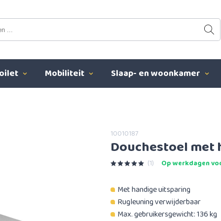
oilet
Mobiliteit
Slaap- en woonkamer
10010187
Douchestoel met h
(1)
Op werkdagen voo
Met handige uitsparing
Rugleuning verwijderbaar
Max. gebruikersgewicht: 136 kg​