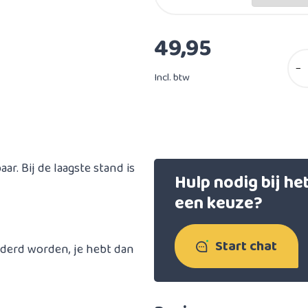
49,95
−
Incl. btw
r. Bij de laagste stand is
Hulp nodig bij h
een keuze?
Start chat
derd worden, je hebt dan