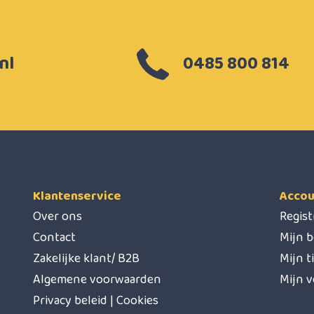
nl
0485 800 814
Klantenservice
Accou
Over ons
Regis
Contact
Mijn b
Zakelijke klant/ B2B
Mijn t
Algemene voorwaarden
Mijn v
Privacy beleid | Cookies