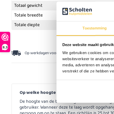
Totaal gewicht
Totale breedte
Totale diepte
Toestemming
Meer
specificaties
Deze website maakt gebruik
9,3
Op werkdagen voor 15:30 besteld,
dezelfde dag v
We gebruiken cookies om cont
websiteverkeer te analyseren
media, adverteren en analys
verstrekt of die ze hebben v
Op welke hoogte bevestig ik mijn toiletbeu
De hoogte van de toiletbeugel is enorm belangri
gebruiker. Wanneer deze te laag wordt opgehange
persoon om op te staan. Een richtlijn is 25 tot 3