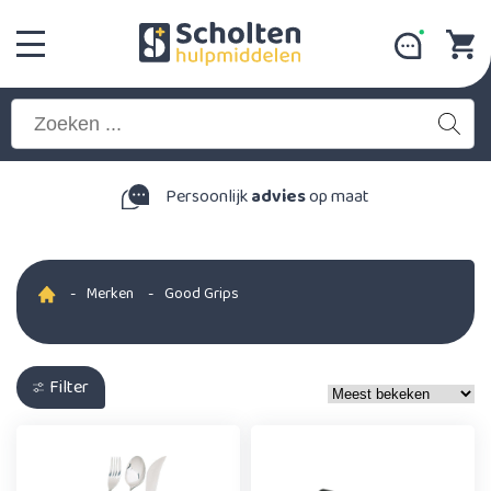
Persoonlijk
advies
op maat
-
Merken
-
Good Grips
Filter