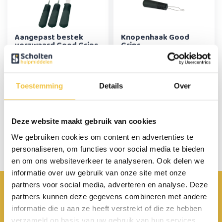
Aangepast bestek
Knopenhaak Good
verzwaard Good Grips
Grips
19,95
11,95
Toestemming
Details
Over
Persoonlijk advies
Deze website maakt gebruik van cookies
Start chat
We gebruiken cookies om content en advertenties te
personaliseren, om functies voor social media te bieden
en om ons websiteverkeer te analyseren. Ook delen we
informatie over uw gebruik van onze site met onze
partners voor social media, adverteren en analyse. Deze
Achterbroek 15 6596 MP Milsbeek
partners kunnen deze gegevens combineren met andere
0485 800 814
informatie die u aan ze heeft verstrekt of die ze hebben
verzameld op basis van uw gebruik van hun services.
info@scholten-hulpmiddelen.nl