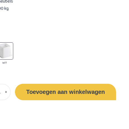
meubels
00 kg
WIT
Toevoegen aan winkelwagen
+