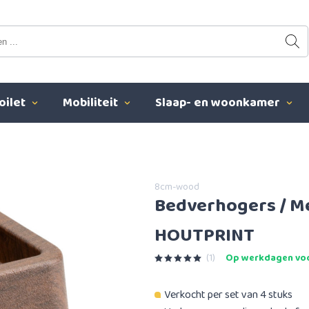
oilet
Mobiliteit
Slaap- en woonkamer
8cm-wood
Bedverhogers / M
HOUTPRINT
(1)
Op werkdagen voo
Verkocht per set van 4 stuks