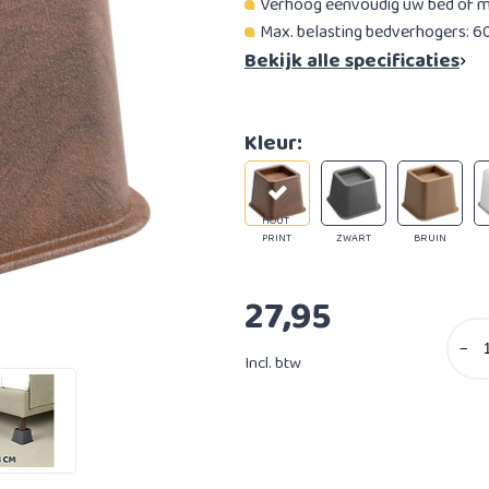
Verhoog eenvoudig uw bed of 
Max. belasting bedverhogers: 6
Bekijk alle specificaties
Kleur:
HOUT
PRINT
ZWART
BRUIN
27,95
−
Incl. btw