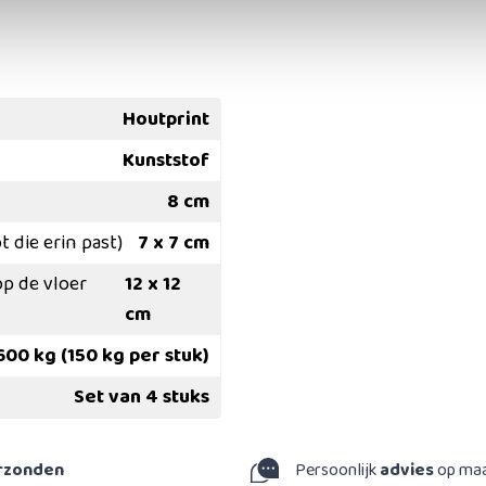
Houtprint
Kunststof
8 cm
 die erin past)
7 x 7 cm
op de vloer
12 x 12
cm
600 kg (150 kg per stuk)
Set van 4 stuks
erzonden
Persoonlijk
advies
op ma