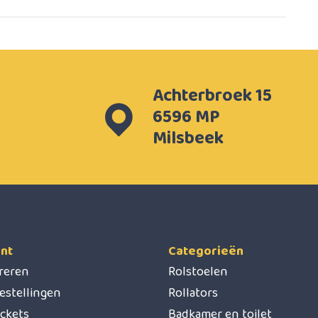
Achterbroek 15
6596 MP
Milsbeek
nt
Categorieën
treren
Rolstoelen
estellingen
Rollators
ickets
Badkamer en toilet