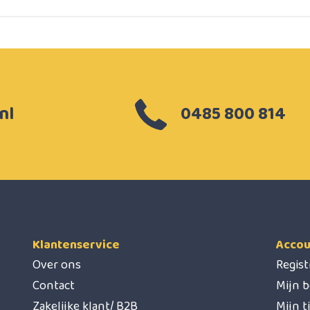
nl
0485 800 814
Klantenservice
Accou
Over ons
Regis
Contact
Mijn b
Zakelijke klant/ B2B
Mijn t