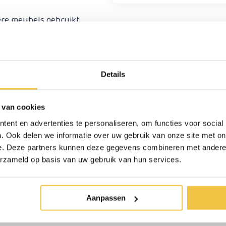
re meubels gebruikt
verd. Als je dit artikel
t ook losse verhogers bij
Details
rs 8 cm
 van cookies
ent en advertenties te personaliseren, om functies voor social
. Ook delen we informatie over uw gebruik van onze site met on
e. Deze partners kunnen deze gegevens combineren met andere i
erzameld op basis van uw gebruik van hun services.
 die erin past): 7 x 7 cm
: 12 x 12 cm
Aanpassen
per stuk)