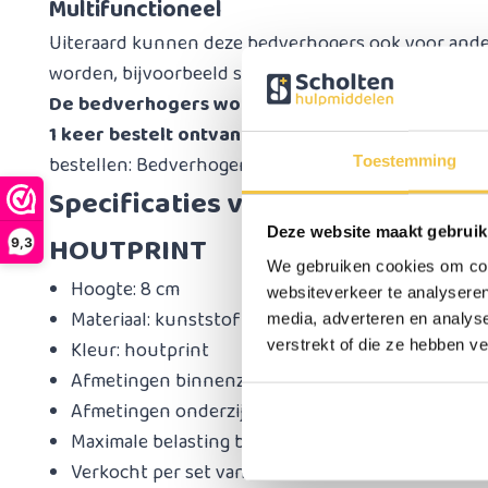
Multifunctioneel
Uiteraard kunnen deze bedverhogers ook voor ande
worden, bijvoorbeeld stoelen en bankstellen.
De bedverhogers worden per set van 4 stuks gele
1 keer bestelt ontvang je 4 bedverhogers.
Je kun
bestellen:
Bedverhoger 8 cm HOUTPRINT per stuk
Toestemming
Specificaties van de bedverhoge
Deze website maakt gebruik
HOUTPRINT
9,3
We gebruiken cookies om cont
Hoogte: 8 cm
websiteverkeer te analyseren
Materiaal: kunststof
media, adverteren en analys
verstrekt of die ze hebben v
Kleur: houtprint
Afmetingen binnenzijde (maximale afmetingen poot
Afmetingen onderzijde (deel wat op de vloer staat)
Maximale belasting bedverhogers: 600 kg (150 kg 
Verkocht per set van 4 stuks