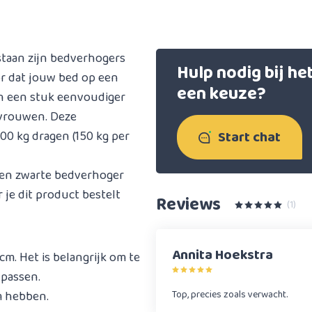
staan zijn bedverhogers
Hulp nodig bij h
or dat jouw bed op een
een keuze?
en een stuk eenvoudiger
 vrouwen. Deze
Start chat
0 kg dragen (150 kg per
 een zwarte bedverhoger
 je dit product bestelt
Reviews
(1)
Annita Hoekstra
. Het is belangrijk om te
 passen.
m hebben.
Top, precies zoals verwacht.