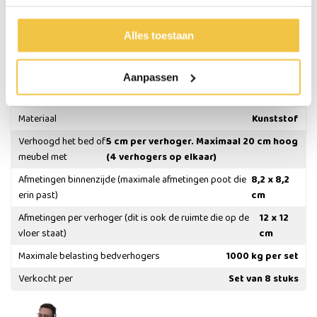
Belangrijke eigenschappen:
Verkocht per set van 8 stuks
Alles toestaan
Specificaties
Aanpassen
Kleur
Hout print
Materiaal
Kunststof
Verhoogd het bed of
5 cm per verhoger. Maximaal 20 cm hoog
meubel met
(4 verhogers op elkaar)
Afmetingen binnenzijde (maximale afmetingen poot die
8,2 x 8,2
erin past)
cm
Afmetingen per verhoger (dit is ook de ruimte die op de
12 x 12
vloer staat)
cm
Maximale belasting bedverhogers
1000 kg per set
Verkocht per
Set van 8 stuks