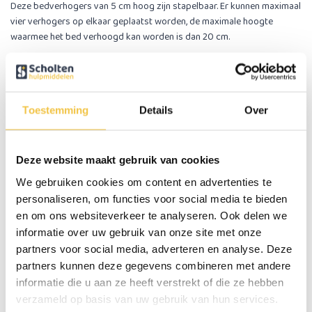
Deze bedverhogers van 5 cm hoog zijn stapelbaar. Er kunnen maximaal
vier verhogers op elkaar geplaatst worden, de maximale hoogte
waarmee het bed verhoogd kan worden is dan 20 cm.
1 set bestaat uit het volgende
Als je dit artikel één keer bestelt ontvang je een complete set
met daarin het volgende:
Toestemming
Details
Over
- 8 verhogers van 5 cm hoog. Deze zijn opstapelbaar tot een maximale
hoogte van 20 cm (4 verhogers op elkaar)
- 4 anti-slip bodems die onder de bedverhoger op de vloer word
geplaatst
Deze website maakt gebruik van cookies
- 4 zachte schuimplaatjes die in de opening van de bedverhogers
We gebruiken cookies om content en advertenties te
worden geplaatst, hier komen de poten van de meubel op te staan
personaliseren, om functies voor social media te bieden
en om ons websiteverkeer te analyseren. Ook delen we
Je kunt ook losse verhogers bij bestellen:
Bedverhoger per stuk
informatie over uw gebruik van onze site met onze
Extra bij te bestellen
partners voor social media, adverteren en analyse. Deze
Als je alle 8 de verhogers van 5 cm als losse verhoger wilt gebruiken
kun je een setje van 4 ant-slip bodems en 4 zachte schuimplaatjes bij
partners kunnen deze gegevens combineren met andere
bestellen:
Extra set anti-slip bodems en schuimplaatjes
informatie die u aan ze heeft verstrekt of die ze hebben
verzameld op basis van uw gebruik van hun services.