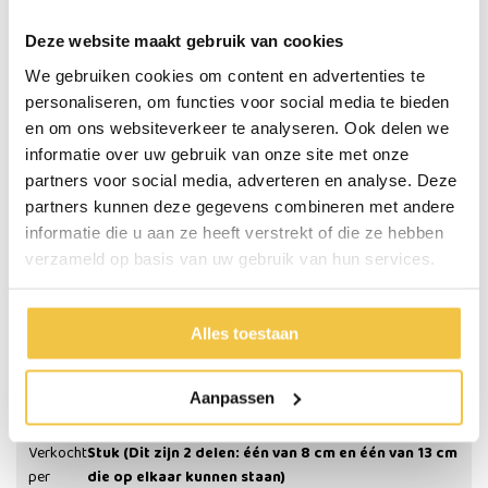
Belangrijke eigenschappen:
Deze website maakt gebruik van cookies
Verkocht per stuk (Dit zijn 2 delen: één van 8 cm en één van 13 cm
die op elkaar kunnen staan)
We gebruiken cookies om content en advertenties te
personaliseren, om functies voor social media te bieden
en om ons websiteverkeer te analyseren. Ook delen we
Specificaties
informatie over uw gebruik van onze site met onze
partners voor social media, adverteren en analyse. Deze
Kleur
Wit
partners kunnen deze gegevens combineren met andere
Materiaal
Kunststof
informatie die u aan ze heeft verstrekt of die ze hebben
verzameld op basis van uw gebruik van hun services.
Verhoogd het bed of meubel met
8, 13 of 21 cm (instelbaar)
Afmetingen binnenzijde (maximale afmetingen poot die erin
7 x 7
past)
cm
Alles toestaan
Afmetingen per verhoger (dit is ook de ruimte die op de
16 x 16
vloer staat)
cm
Aanpassen
Maximale belasting bedverhogers
150 kg per verhoger
Verkocht
Stuk (Dit zijn 2 delen: één van 8 cm en één van 13 cm
per
die op elkaar kunnen staan)