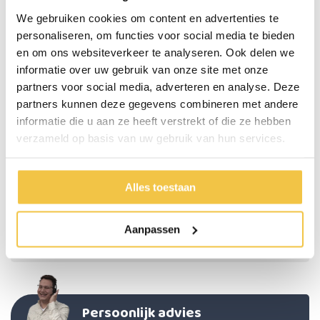
Verkocht per stuk
We gebruiken cookies om content en advertenties te
personaliseren, om functies voor social media te bieden
Specificaties
en om ons websiteverkeer te analyseren. Ook delen we
informatie over uw gebruik van onze site met onze
Kleur
HOUTPRINT
partners voor social media, adverteren en analyse. Deze
Materiaal
Kunststof
partners kunnen deze gegevens combineren met andere
informatie die u aan ze heeft verstrekt of die ze hebben
Verhoogd het bed of meubel met
13 cm
verzameld op basis van uw gebruik van hun services.
Afmetingen binnenzijde (maximale afmetingen poot die erin
7 x 7
past)
cm
Afmetingen per verhoger (dit is ook de ruimte die op de
16 x 16
Alles toestaan
vloer staat)
cm
Maximale belasting bedverhogers
150 kg per verhoger
Aanpassen
Verkocht per
Stuk
Persoonlijk advies