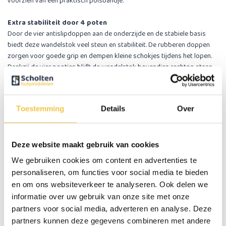
voorzien van een praktisch polsbandje.
Extra stabiliteit door 4 poten
Door de vier antislipdoppen aan de onderzijde en de stabiele basis
biedt deze wandelstok veel steun en stabiliteit. De rubberen doppen
zorgen voor goede grip en dempen kleine schokjes tijdens het lopen.
Dankzij de vier pootjes blijft de wandelstok bovendien rechtop staan
wanneer je hem bijvoorbeeld naast een stoel plaatst.
Belangrijke eigenschappen
Toestemming
Details
Over
Geschikt voor rechts- en linkshandige
Zacht foam handvat
In hoogte verstelbaar in 5 stappen
Voorzien van polsbandje
Deze website maakt gebruik van cookies
Voorzien van 4 poten voor extra stabiliteit
We gebruiken cookies om content en advertenties te
Afmetingen op vloer: 17,5 x 13,5 cm
personaliseren, om functies voor social media te bieden
en om ons websiteverkeer te analyseren. Ook delen we
Specificaties
informatie over uw gebruik van onze site met onze
partners voor social media, adverteren en analyse. Deze
partners kunnen deze gegevens combineren met andere
Hoogte handvat
84 cm - 96,5 cm instelbaar