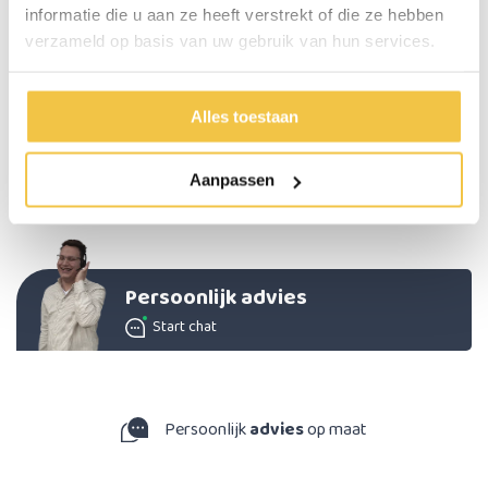
informatie die u aan ze heeft verstrekt of die ze hebben
Maximale gebruikersgewicht
110 kg
verzameld op basis van uw gebruik van hun services.
Gewicht
650 gram
Materiaal
Aluminium
Alles toestaan
Kleur
Zilver, zwart
Basis van de poten
17,5 x 13,5 cm
Aanpassen
Hoogte sta-op hulp steunen
66 - 78,5 cm
Persoonlijk advies
Start chat
Persoonlijk
advies
op maat