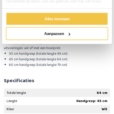
verzameld op basis van uw gebruik van hun services.
voorafgaande controle kan leiden tot ernstig letsel. Wij aanvaarden
geen aansprakelijkheid voor schade of letsel als gevolg van onjuist
gebruik of het niet opvolgen van deze instructies. Het gebruik van dit
product zonder voorafgaande controle is volledig voor eigen
Alles toestaan
verantwoordelijkheid van de gebruiker.
Aanpassen
Afmetingen van de wandbeugel met zuignappen
De wandbeugel is verkrijgbaar in verschillende maten en in twee
uitvoeringen: wit of met een houtprint.
30 cm handgreep (totale lengte 49 cm)
45 cm handgreep (totale lengte 64 cm)
60 cm handgreep (totale lengte 79 cm)
Specificaties
Totale lengte
64 cm
Lengte
Handgreep: 45 cm
Kleur
Wit