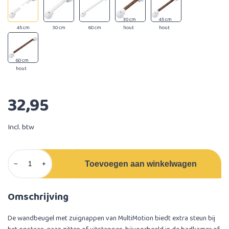
30 cm
45 cm
45 cm
30 cm
60 cm
hout
hout
60 cm
hout
32,95
Incl. btw
Toevoegen aan winkelwagen
−
+
Omschrijving
De wandbeugel met zuignappen van MultiMotion biedt extra steun bij