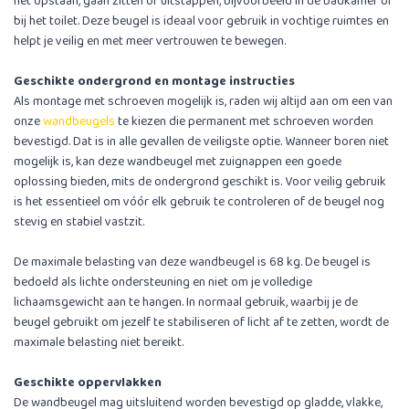
het opstaan, gaan zitten of uitstappen, bijvoorbeeld in de badkamer of
bij het toilet. Deze beugel is ideaal voor gebruik in vochtige ruimtes en
helpt je veilig en met meer vertrouwen te bewegen.
Geschikte ondergrond en montage instructies
Als montage met schroeven mogelijk is, raden wij altijd aan om een van
onze
wandbeugels
te kiezen die permanent met schroeven worden
bevestigd. Dat is in alle gevallen de veiligste optie. Wanneer boren niet
mogelijk is, kan deze wandbeugel met zuignappen een goede
oplossing bieden, mits de ondergrond geschikt is. Voor veilig gebruik
is het essentieel om vóór elk gebruik te controleren of de beugel nog
stevig en stabiel vastzit.
De maximale belasting van deze wandbeugel is 68 kg. De beugel is
bedoeld als lichte ondersteuning en niet om je volledige
lichaamsgewicht aan te hangen. In normaal gebruik, waarbij je de
beugel gebruikt om jezelf te stabiliseren of licht af te zetten, wordt de
maximale belasting niet bereikt.
Geschikte oppervlakken
De wandbeugel mag uitsluitend worden bevestigd op gladde, vlakke,