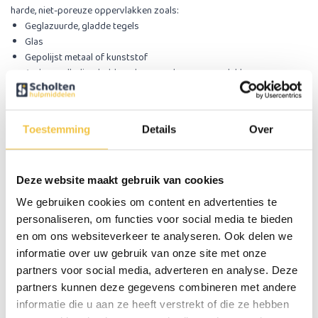
harde, niet-poreuze oppervlakken zoals:
Geglazuurde, gladde tegels
Glas
Gepolijst metaal of kunststof
Andere volledig gladde, schone en droge oppervlakken
NIET geschikt voor de volgende ondergronden
Tegels met structuur, reliëf of een matte/ruwe afwerking
Toestemming
Details
Over
Oneffen, gebogen of gebarsten oppervlakken
Behang, structuurverf of andere zachte of losse wandbekleding
Plaatsing op een voeg is niet mogelijk
Deze website maakt gebruik van cookies
Controleer voor elk gebruik de status van de gekleurde
We gebruiken cookies om content en advertenties te
indicatoren
personaliseren, om functies voor social media te bieden
Groen:
de beugel zit zeer waarschijnlijk correct bevestigd.
en om ons websiteverkeer te analyseren. Ook delen we
Rood:
de beugel is niet goed bevestigd en mag niet worden
informatie over uw gebruik van onze site met onze
gebruikt.
partners voor social media, adverteren en analyse. Deze
partners kunnen deze gegevens combineren met andere
Gebruik de wandbeugel niet als je twijfelt over de hechting of als de
informatie die u aan ze heeft verstrekt of die ze hebben
ondergrond niet geschikt is. Onjuist gebruik of gebruik zonder