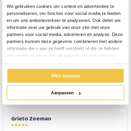
Deze verbredingsset is geschikt voor de volgende drempelhulp:
We gebruiken cookies om content en advertenties te
- 5 laags drempelhulp, verhoging is aanpasbaar: 8,5 / 9 / 9,5 / 10 cm.
personaliseren, om functies voor social media te bieden
Afmeting: 84 x 69 x 10 cm
en om ons websiteverkeer te analyseren. Ook delen we
informatie over uw gebruik van onze site met onze
Belangrijke eigenschappen:
partners voor social media, adverteren en analyse. Deze
Breedte: 24 cm
partners kunnen deze gegevens combineren met andere
Verbreed de modulaire drempelhulp van 84 naar 108 cm
Verkrijgbaar in 6 verschillende maten
informatie die u aan ze heeft verstrekt of die ze hebben
verzameld op basis van uw gebruik van hun services.
Persoonlijk advies
Alles toestaan
Start chat
Aanpassen
Reviews
(1)
Grieto Zeeman