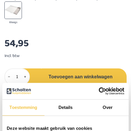
6laags
54,95
Incl. btw
Toevoegen aan winkelwagen
−
+
Omschrijving
Met behulp van deze set kunt u de standaard modulaire drempelhulp
Toestemming
Details
Over
verbreden van 84 naar 108 cm. Te gebruiken bij schuifpuien en/of extra
brede deuren in een aangepaste woning.​
Deze website maakt gebruik van cookies