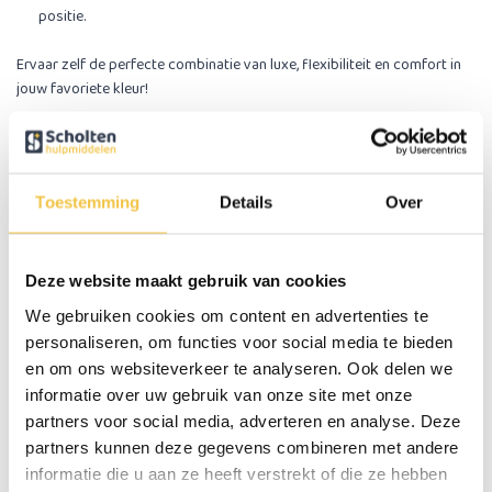
positie.
Ervaar zelf de perfecte combinatie van luxe, flexibiliteit en comfort in
jouw favoriete kleur!
Dubbele motoren
Met twee gescheiden motoren verstel je rugleuning en voetensteun
volledig onafhankelijk, zodat je binnen enkele seconden de ideale
Toestemming
Details
Over
houding vindt. Deze dual-liftfunctie combineert gebruiksgemak met
persoonlijk comfort, perfect voor zowel een actieve zitpositie als een
ontspannen ligstand.
Deze website maakt gebruik van cookies
Gratis bezorgservice: Zorgeloos thuisbezorgd
We gebruiken cookies om content en advertenties te
Wij zorgen dat je nieuwe Turin Sta-op stoel veilig en snel bij je thuis
personaliseren, om functies voor social media te bieden
arriveert, zonder dat je je zorgen hoeft te maken over transport.
en om ons websiteverkeer te analyseren. Ook delen we
Gratis levering
aan de begane grond of op verdiepingen met lift.
informatie over uw gebruik van onze site met onze
Persoonlijk afspraakmoment:
binnen één werkdag na je
partners voor social media, adverteren en analyse. Deze
bestelling bellen we je om een bezorgdatum en -tijd binnen 3–7
partners kunnen deze gegevens combineren met andere
werkdagen af te stemmen.
informatie die u aan ze heeft verstrekt of die ze hebben
Veilig en zorgvuldig:
onze bezorgers plaatsen de stoel op de