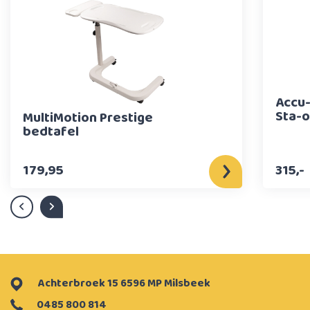
Accu-
Sta-o
MultiMotion Prestige
bedtafel
179,95
315,-
Achterbroek 15 6596 MP Milsbeek
0485 800 814