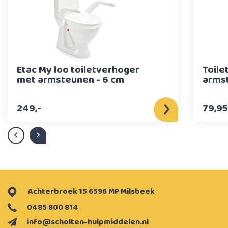
Etac My loo toiletverhoger
Toile
met armsteunen - 6 cm
arms
249,-
79,95
Achterbroek 15 6596 MP Milsbeek
0485 800 814
info@scholten-hulpmiddelen.nl