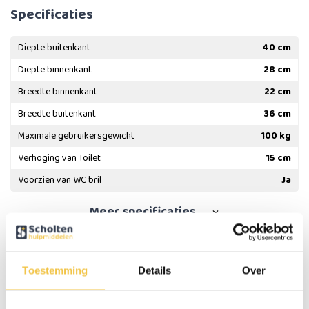
Specificaties
Diepte buitenkant
40 cm
Diepte binnenkant
28 cm
Breedte binnenkant
22 cm
Breedte buitenkant
36 cm
Maximale gebruikersgewicht
100 kg
Verhoging van Toilet
15 cm
Voorzien van WC bril
Ja
Meer
specificaties
Persoonlijk advies
Toestemming
Details
Over
Start chat