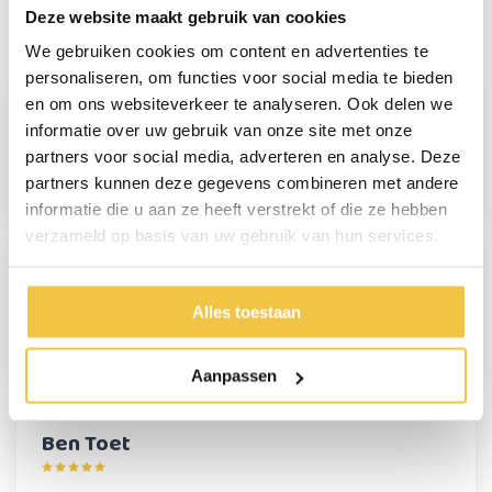
Deze website maakt gebruik van cookies
Reviews
(3)
We gebruiken cookies om content en advertenties te
personaliseren, om functies voor social media te bieden
en om ons websiteverkeer te analyseren. Ook delen we
Ina Peters
informatie over uw gebruik van onze site met onze
partners voor social media, adverteren en analyse. Deze
partners kunnen deze gegevens combineren met andere
Geweldige hulp voor mij
informatie die u aan ze heeft verstrekt of die ze hebben
verzameld op basis van uw gebruik van hun services.
Riet Pierik
Alles toestaan
Prima produkt
Aanpassen
Ben Toet