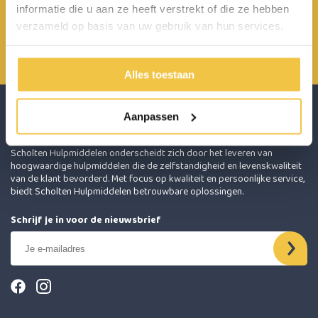
informatie die u aan ze heeft verstrekt of die ze hebben
Achterbroek 15 6596 MP Milsbeek
verzameld op basis van uw gebruik van hun services.
0485 800 814
info@scholten-hulpmiddelen.nl
Alles toestaan
Aanpassen
Scholten Hulpmiddelen onderscheidt zich door het leveren van
hoogwaardige hulpmiddelen die de zelfstandigheid en levenskwaliteit
van de klant bevorderd. Met focus op kwaliteit en persoonlijke service,
biedt Scholten Hulpmiddelen betrouwbare oplossingen.
Schrijf je in voor de nieuwsbrief