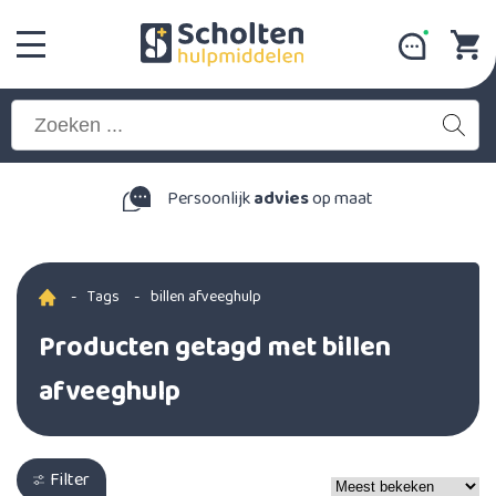
Persoonlijk
advies
op maat
-
Tags
-
billen afveeghulp
Producten getagd met billen
afveeghulp
Filter