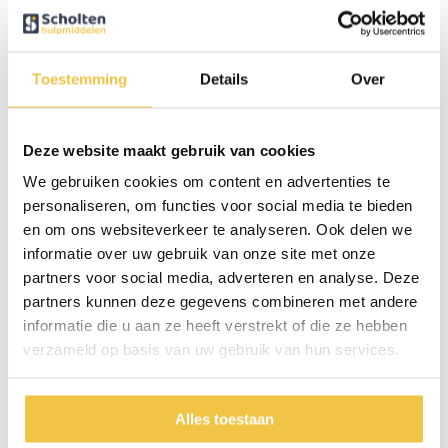
te stellen en zorgt de soepele beweging voor extra comfort bij het
opstaan.
Gratis bezorgservice – Zorgeloos thuisbezorgd
Toestemming
Details
Over
Wij zorgen dat je nieuwe Stone Sta-Op-Stoel veilig en snel bij je thuis
arriveert, zonder dat je je zorgen hoeft te maken over transport.
Gratis levering
aan de begane grond of op verdiepingen met lift.
Deze website maakt gebruik van cookies
Persoonlijk afspraakmoment:
binnen één werkdag na je
We gebruiken cookies om content en advertenties te
bestelling bellen we je om een bezorgdatum en -tijd binnen 3–7
werkdagen af te stemmen.
personaliseren, om functies voor social media te bieden
Veilig en zorgvuldig:
onze bezorgers plaatsen de stoel op de
en om ons websiteverkeer te analyseren. Ook delen we
gewenste plek, nemen het verpakkingsmateriaal weer mee en laten
informatie over uw gebruik van onze site met onze
alles netjes achter.
partners voor social media, adverteren en analyse. Deze
Uitzonderingen:
bij hogere verdiepingen zonder lift of moeilijk
partners kunnen deze gegevens combineren met andere
bereikbare locaties kunnen er extra kosten zijn – daar informeren
informatie die u aan ze heeft verstrekt of die ze hebben
we je vooraf over.
verzameld op basis van uw gebruik van hun services.
Specificaties
Alles toestaan