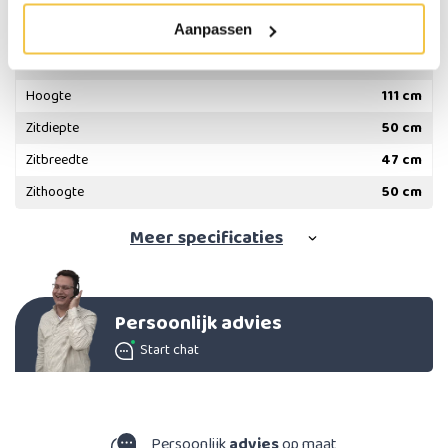
Lengte
87 cm
Aanpassen
Lengte in ligstand
182 cm
Breedte
73 cm
Hoogte
111 cm
Zitdiepte
50 cm
Zitbreedte
47 cm
Zithoogte
50 cm
Meer
specificaties
Persoonlijk advies
Start chat
Persoonlijk
advies
op maat