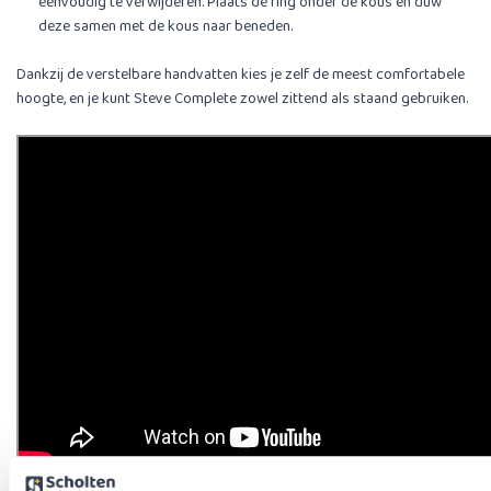
eenvoudig te verwijderen. Plaats de ring onder de kous en duw
deze samen met de kous naar beneden.
Dankzij de verstelbare handvatten kies je zelf de meest comfortabele
hoogte, en je kunt Steve Complete zowel zittend als staand gebruiken.