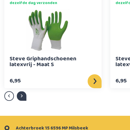
dezelfde dag verzonden
dezelf
Steve Griphandschoenen
Stev
latexvrij - Maat S
latex
6,95
6,95
Achterbroek 15 6596 MP Milsbeek