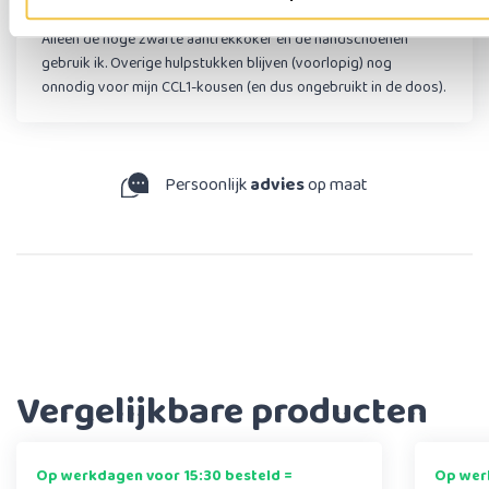
Alleen de hoge zwarte aantrekkoker en de handschoenen
gebruik ik. Overige hulpstukken blijven (voorlopig) nog
onnodig voor mijn CCL1-kousen (en dus ongebruikt in de doos).
t
9,3
uit ruim 44.000 reviews
Vergelijkbare producten
Op werkdagen voor 15:30 besteld =
Op werk