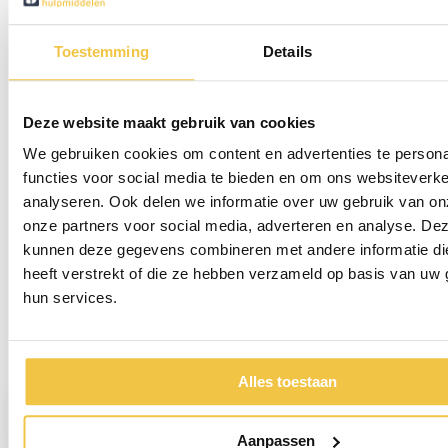
Specificaties
Toestemming
Details
Materiaal
ABS, Nylon, Aluminium
Deze website maakt gebruik van cookies
Steve Complete is gemakkelijk te reinigen. Was
Wasbaar
Steve Complete met milde zeep , spoel grondig af
We gebruiken cookies om content en advertenties te persona
met water en maak droog met een schone doek.
functies voor social media te bieden en om ons websiteverke
analyseren. Ook delen we informatie over uw gebruik van on
onze partners voor social media, adverteren en analyse. De
kunnen deze gegevens combineren met andere informatie di
Persoonlijk advies
heeft verstrekt of die ze hebben verzameld op basis van uw 
Start chat
hun services.
Reviews
(1)
Alles toestaan
lode de jonck
Aanpassen