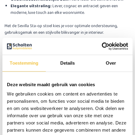
Elegante uitstraling:
Lever, cognac en antraciet geven een
moderne, luxe touch aan elke woonruimte.
Met de Sevilla Sta-op stoel kies je voor optimale ondersteuning,
gebruiksgemak en een stijlvolle blikvanger in je interieur.
Dubbele motoren
De Sevilla heeft dubbele motoren die de rugleuning en beensteun
onafhankelijk van elkaar aansturen. Zo stel je met één simpele druk op
Toestemming
Details
Over
de knop snel de perfecte lees-, ontspannings- of ligstand in. De
responsieve, fluisterstille motoren bieden extra nauwkeurigheid en
flexibiliteit, zodat je altijd de ideale positie vindt voor optimaal
Deze website maakt gebruik van cookies
comfort.
We gebruiken cookies om content en advertenties te
Gratis bezorgservice: Zorgeloos thuisbezorgd
personaliseren, om functies voor social media te bieden
Wij zorgen dat je nieuwe Sevilla Sta-op stoel veilig en snel bij je thuis
en om ons websiteverkeer te analyseren. Ook delen we
arriveert, zonder dat je je zorgen hoeft te maken over transport.
informatie over uw gebruik van onze site met onze
Gratis levering
aan de begane grond of op verdiepingen met lift.
partners voor social media, adverteren en analyse. Deze
Persoonlijk afspraakmoment:
binnen één werkdag na je
partners kunnen deze gegevens combineren met andere
bestelling bellen we je om een bezorgdatum en -tijd binnen 3–7