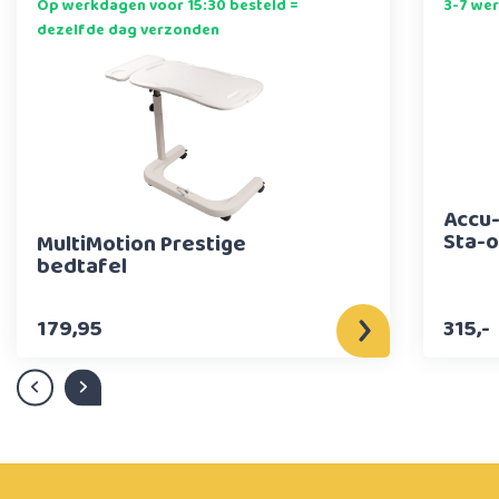
Op werkdagen voor 15:30 besteld =
3-7 we
dezelfde dag verzonden
Accu-
Sta-o
MultiMotion Prestige
bedtafel
179,95
315,-