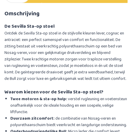
Omschrijving
De Sevilla Sta-op stoel
Ontdek de Sevilla Sta-op stoel in de stijlvolle kleuren lever, cognac en
antraciet: een perfect samenspel van comfort en functionaliteit. De
zitting bestaat uit veerkrachtig polyurethaanschuim op een bed van
Nosag-veren, voor een gelijkmatige drukverdeling en blijvend
zitplezier. Twee krachtige motoren zorgen voor traploze verstelling
van rugleuning en voetensteun, zodat je moeiteloos in én uit de stoel
komt. De geïntegreerde draaivoet geeft je extra wendbaarheid, terwijl
de Bull zorgt voor luxe en gebruiksgemak wat leidt tot ultiem comfort.
Waarom kiezen voor de Sevilla Sta-op stoel?
Twee motoren & sta-op hulp:
verstel rugleuning en voetensteun
onafhankelijk voor de ideale houding en een soepele, veilige
liftfunctie.
Duurzaam zitcomfort:
de combinatie van Nosag-veren en
polyurethaanschuim biedt veerkracht en langdurige ondersteuning.
Onderhoudsvriendelijke Bull:
Micro leder die comfort levert.