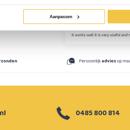
Rob R
Aanpassen
It works well. It is very useful and
erzonden
Persoonlijk
advies
op ma
nl
0485 800 814