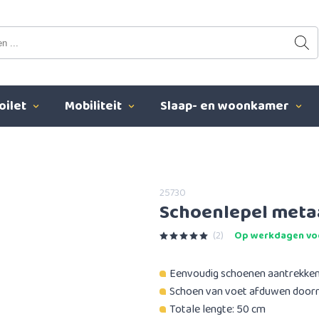
oilet
Mobiliteit
Slaap- en woonkamer
25730
Schoenlepel meta
(2)
Op werkdagen voo
Eenvoudig schoenen aantrekke
Schoen van voet afduwen doorm
Totale lengte: 50 cm