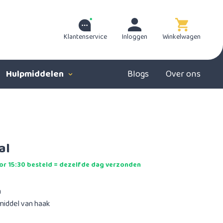
Klantenservice
Inloggen
Winkelwagen
Hulpmiddelen
Blogs
Over ons
al
r 15:30 besteld = dezelfde dag verzonden
n
iddel van haak