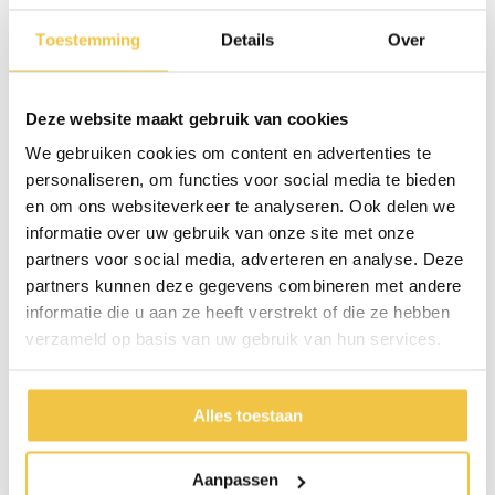
Belangrijkste kenmerken
Duidelijke dagaanduiding in het Nederlands
Toestemming
Details
Over
Twee aparte vakjes per dag, voor overdag en ’s avonds
Gebruiksvriendelijke, openklapbare vakjes
Deze website maakt gebruik van cookies
Daarnaast is de pillendoos compact maar ruim genoeg om alle
medicijnen veilig te bewaren. Je neemt de pillendoos makkelijk mee,
We gebruiken cookies om content en advertenties te
bijvoorbeeld op reis of naar je werk. Zo houd je het medicijngebruik
personaliseren, om functies voor social media te bieden
eenvoudig, georganiseerd en zorgeloos.
en om ons websiteverkeer te analyseren. Ook delen we
informatie over uw gebruik van onze site met onze
partners voor social media, adverteren en analyse. Deze
Specificaties
partners kunnen deze gegevens combineren met andere
informatie die u aan ze heeft verstrekt of die ze hebben
Lengte
22,5 cm
verzameld op basis van uw gebruik van hun services.
Hoogte
2,5 cm
Breedte
11,5 cm
Alles toestaan
Materiaal
Kunststof
Aantal dagen
7
Aanpassen