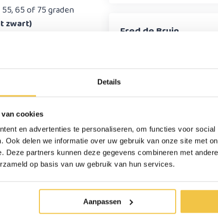
 55, 65 of 75 graden
et zwart)
Fred de Bruin
Ik ben er helemaal tevreden mee
2,05 kg
Details
Tanja Rosenkrantz
 foto's lijkt het zwart)
 van cookies
t een maximale stand
Doet wat ie moet doen
ent en advertenties te personaliseren, om functies voor social
. Ook delen we informatie over uw gebruik van onze site met on
58 cm
e. Deze partners kunnen deze gegevens combineren met andere i
erzameld op basis van uw gebruik van hun services.
61 cm
100 kg
Aanpassen
51 cm