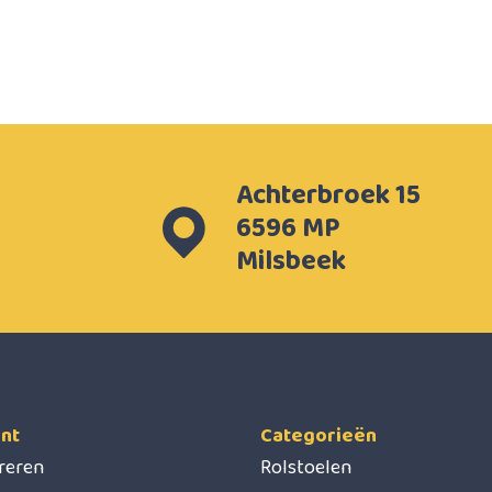
Achterbroek 15
6596 MP
Milsbeek
nt
Categorieën
treren
Rolstoelen