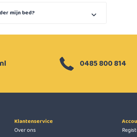
der mijn bed?
nl
0485 800 814
Klantenservice
Accou
Over ons
Regis