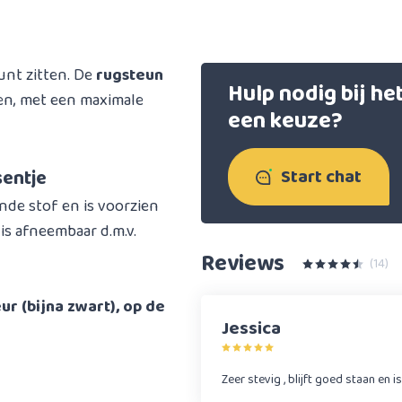
unt zitten. De
rugsteun
Hulp nodig bij h
len, met een maximale
een keuze?
Start chat
sentje
nde stof en is voorzien
s afneembaar d.m.v.
Reviews
(14)
r (bijna zwart), op de
Jessica
Zeer stevig , blijft goed staan en i