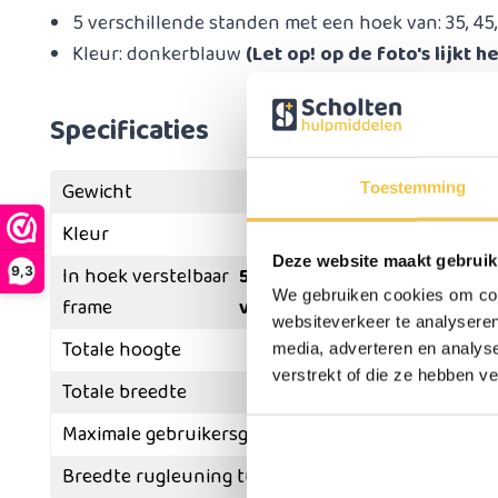
5 verschillende standen met een hoek van: 35, 45,
Kleur: donkerblauw
(Let op! op de foto's lijkt h
Specificaties
Gewicht
Toestemming
Kleur
Donkerblauw (Let op! op de
Deze website maakt gebruik
In hoek verstelbaar
5 verschillende standen me
9,3
We gebruiken cookies om cont
frame
van 85 graden
websiteverkeer te analyseren
Totale hoogte
media, adverteren en analys
verstrekt of die ze hebben v
Totale breedte
Maximale gebruikersgewicht
Breedte rugleuning tussen buizen