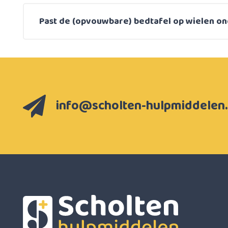
Past de (opvouwbare) bedtafel op wielen on
info@scholten-hulpmiddelen.