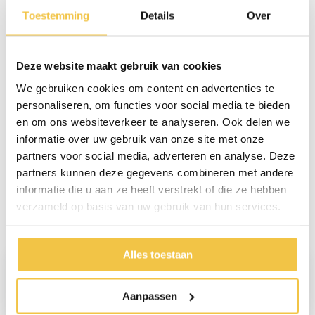
Breedte
90 cm
Toestemming
Details
Over
Hoogte
7,6 cm - 76 mm
Diepte
45,5 cm
Deze website maakt gebruik van cookies
Maximaal draagvermogen
700 kg
We gebruiken cookies om content en advertenties te
Meer
specificaties
personaliseren, om functies voor social media te bieden
en om ons websiteverkeer te analyseren. Ook delen we
informatie over uw gebruik van onze site met onze
partners voor social media, adverteren en analyse. Deze
Persoonlijk advies
partners kunnen deze gegevens combineren met andere
Start chat
informatie die u aan ze heeft verstrekt of die ze hebben
verzameld op basis van uw gebruik van hun services.
Reviews
(11)
Alles toestaan
Luc Garé
Aanpassen