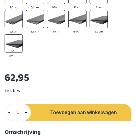
7,6 cm
0,4 cm
0,8 cm
1,2 cm
2 cm
2,5 cm
3,8 cm
5 cm
6,4 cm
8,9 cm
10,2
cm
62,95
Incl. btw
Toevoegen aan winkelwagen
−
+
Omschrijving