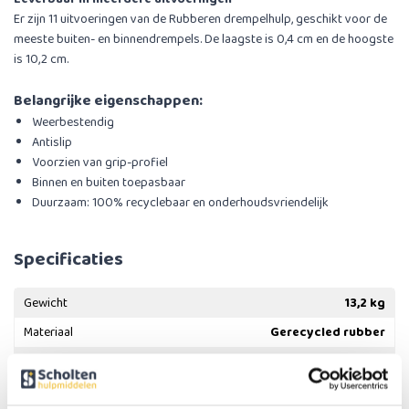
Er zijn 11 uitvoeringen van de Rubberen drempelhulp, geschikt voor de
meeste buiten- en binnendrempels. De laagste is 0,4 cm en de hoogste
is 10,2 cm.
Belangrijke eigenschappen:
Weerbestendig
Antislip
Voorzien van grip-profiel
Binnen en buiten toepasbaar
Duurzaam: 100% recyclebaar en onderhoudsvriendelijk
Specificaties
Gewicht
13,2 kg
Materiaal
Gerecycled rubber
Geschik voor drempels met een maximale hoogte
7,6 cm - 76
van
mm