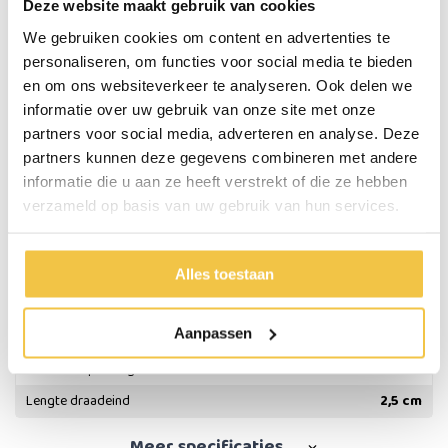
Deze website maakt gebruik van cookies
Inclusief bevestiginsplaatjes en schroefjes om de
bevestigingsplaatjes te monteren
We gebruiken cookies om content en advertenties te
Materiaal: kunststof
personaliseren, om functies voor social media te bieden
Kleur: zwart
en om ons websiteverkeer te analyseren. Ook delen we
Verkocht per set van 4 stuks
informatie over uw gebruik van onze site met onze
partners voor social media, adverteren en analyse. Deze
Specificaties
partners kunnen deze gegevens combineren met andere
informatie die u aan ze heeft verstrekt of die ze hebben
verzameld op basis van uw gebruik van hun services.
Hoogte
15 cm
Max. gebruikersgewicht
500 kg (125 kg per poot)
Kleur
Zwart
Alles toestaan
Materiaal
Kunststof
Aanpassen
Bevestiging
M8 draadeind
Inhoud verpakking
Per set van 4 stuks
Lengte draadeind
2,5 cm
Meer
specificaties