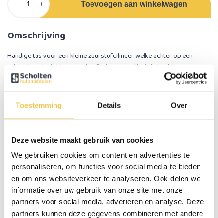
Toevoegen aan winkelwagen
−
+
Omschrijving
Handige tas voor een kleine zuurstofcilinder welke achter op een
rolstoel geplaatst kan worden. De tas is op alle 4 de hoeken voorzien
van een gesp waarmee de tas aan de rolstoel vastgezet kan worden.
Handig vakje voor het opbergen van een zuurstofmasker
Toestemming
Details
Over
De achterzijde van de tas welke tegen de zitting van de rolstoel hangt
heeft nog een klein vakje waar bijvoorbeeld een zuurstofmasker in
geplaatst kan worden wanneer deze niet in gebruik is.
Deze website maakt gebruik van cookies
Belangrijkste eigenschappen:
We gebruiken cookies om content en advertenties te
Kleur: zwart
personaliseren, om functies voor social media te bieden
Handig vakje voor bijvoorbeeld een zuurstofmasker
en om ons websiteverkeer te analyseren. Ook delen we
Makkelijk te bevestigen
informatie over uw gebruik van onze site met onze
partners voor social media, adverteren en analyse. Deze
partners kunnen deze gegevens combineren met andere