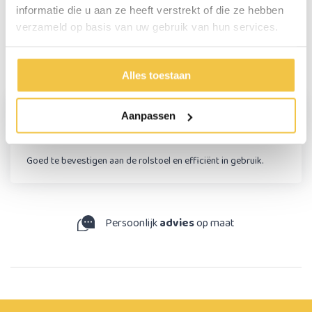
Persoonlijk advies
informatie die u aan ze heeft verstrekt of die ze hebben
Start chat
verzameld op basis van uw gebruik van hun services.
Reviews
(1)
Alles toestaan
Aanpassen
Gerry Teunis
Goed te bevestigen aan de rolstoel en efficiënt in gebruik.
Persoonlijk
advies
op maat