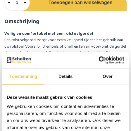
Toevoegen aan winkelwagen
−
+
Omschrijving
Veilig en comfortabel met een rolstoelgordel
Een rolstoelgordel zorgt voor extra veiligheid tijdens het gebruik van
uw rolstoel. Vooral bij drempels of oneffen terrein voorkomt de gordel
dat u onderuit zakt, en blijft u stevig en comfortabel zitten. Dit
vergroot het gevoel van zekerheid tijdens het rijden – zowel binnen als
buiten.
Toestemming
Details
Over
Eenvoudig te bevestigen
De rolstoelgordel is snel en eenvoudig te monteren. Aan beide zijden
van de gordel zit een metalen ring waar een schroef doorheen past. Bij
Deze website maakt gebruik van cookies
de meeste rolstoelen kan de gordel bevestigd worden door de
achterste schroef van de rugbekleding los te draaien, de gordel
We gebruiken cookies om content en advertenties te
ertussen te plaatsen en vervolgens de schroef weer vast te draaien.
personaliseren, om functies voor social media te bieden
en om ons websiteverkeer te analyseren. Ook delen we
Instelbaar en geschikt voor scootmobielen
informatie over uw gebruik van onze site met onze
De rolstoelgordel is verstelbaar en eenvoudig af te stellen op de