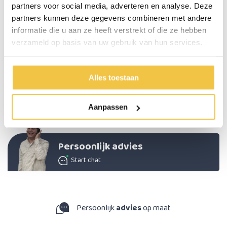
partners voor social media, adverteren en analyse. Deze
gewenste maat. Deze gordel is niet alleen geschikt voor rolstoelen,
partners kunnen deze gegevens combineren met andere
maar past ook op veel scootmobielen.
informatie die u aan ze heeft verstrekt of die ze hebben
Belangrijkste eigenschappen:
verzameld op basis van uw gebruik van hun services.
Kleur: Zwart
Materiaal gordel: Nylon met kunststof sluiting
Makkelijk te bevestigen
Alles toestaan
Kliksysteem
Lengte: 114 cm
Aanpassen
Persoonlijk advies
Start chat
Persoonlijk
advies
op maat