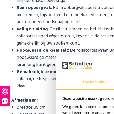
aan de rollator bevestigd.
Ruim opbergvak
: Ruim opbergvak zodat u voldo
meenemen, bijvoorbeeld een boek, medicijnen, tel
portomonee, boodschappen enz.
Veilige sluiting
: De ritssluitingen en het klitte
rollatortas goed afgesloten is, tevens is de tas 
gemakkelijk bij uw spullen kunt.
Hoogwaardige kwaliteit
: De rollatortas Premiu
hoogwaardige materialen en is duurzaam en gaat 
jarenlang kunt gebruiken.
Gemakkelijk te monteren
: De rollatortas is e
rollator, de lusjes worden over de bevestiging p
Toestemming
klaar.
Deze website maakt gebruik
Afmetingen:
9,3
Breedte: 39 cm
We gebruiken cookies om cont
websiteverkeer te analyseren