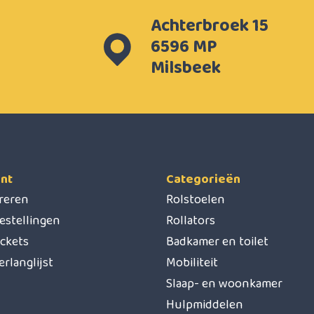
Achterbroek 15
6596 MP
Milsbeek
nt
Categorieën
treren
Rolstoelen
estellingen
Rollators
ickets
Badkamer en toilet
erlanglijst
Mobiliteit
Slaap- en woonkamer
Hulpmiddelen