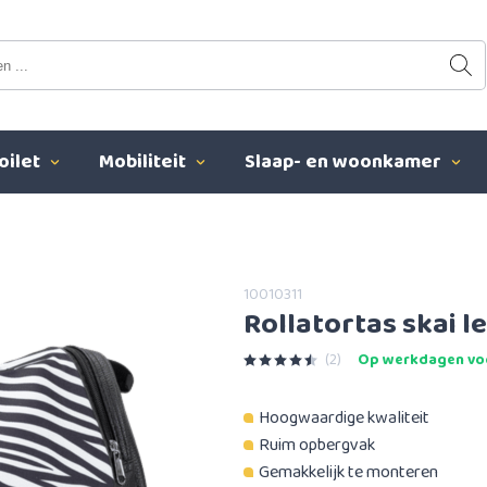
oilet
Mobiliteit
Slaap- en woonkamer
10010311
Rollatortas skai l
(2)
Op werkdagen voo
Hoogwaardige kwaliteit
Ruim opbergvak
Gemakkelijk te monteren