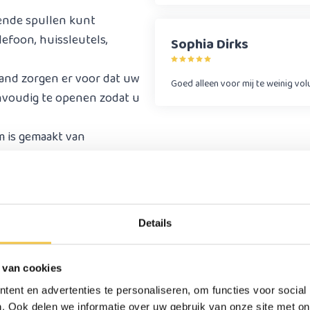
ende spullen kunt
efoon, huissleutels,
Sophia Dirks
nband zorgen er voor dat uw
Goed alleen voor mij te weinig vo
eenvoudig te openen zodat u
m is gemaakt van
lang mee, zodat u hem
envoudig te monteren op uw
innen geschoven en u bent
Details
 van cookies
ent en advertenties te personaliseren, om functies voor social
. Ook delen we informatie over uw gebruik van onze site met on