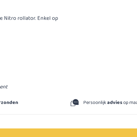
le Nitro rollator. Enkel op
ment
erzonden
Persoonlijk
advies
op ma