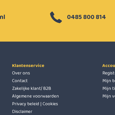
nl
0485 800 814
Klantenservice
Accou
Over ons
Regis
Contact
Mijn b
Zakelijke klant/ B2B
Mijn t
Algemene voorwaarden
Mijn v
Privacy beleid | Cookies
Disclaimer