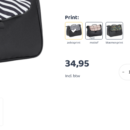
Print:
ruit
zebraprint
motief
bloemenprint
34,95
−
Incl. btw