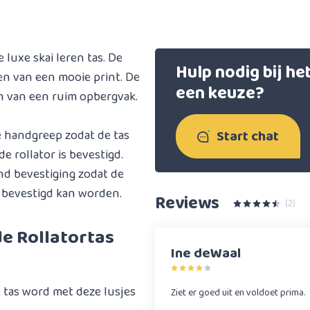
 luxe skai leren tas. De
Hulp nodig bij h
ien van een mooie print. De
een keuze?
en van een ruim opbergvak.
Start chat
e handgreep zodat de tas
rollator is bevestigd.
and bevestiging zodat de
r bevestigd kan worden.
Reviews
(2)
e Rollatortas
Ine deWaal
g
de tas word met deze lusjes
Ziet er goed uit en voldoet prima.