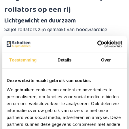
rollators op een rij
Lichtgewicht en duurzaam
Saljol rollators zijn gemaakt van hoogwaardige
materialen zoals carbon, wat zorgt voor een
lichtgewicht en toch robuust ontwerp. Dit maakt
deze rollators van koolstofvezel gemakkelijk te
Toestemming
Details
Over
manoeuvreren en ideaal voor dagelijks gebruik.
Modern en stijlvol ontwerp
Deze website maakt gebruik van cookies
Saljol rollators combineren functionaliteit met een
We gebruiken cookies om content en advertenties te
elegant design. Ze zijn verkrijgbaar in verschillende
personaliseren, om functies voor social media te bieden
kleuren en stijlen, zoals *British Racing Green* en
en om ons websiteverkeer te analyseren. Ook delen we
informatie over uw gebruik van onze site met onze
*Midnight Blue*, waardoor ze niet alleen praktisch
partners voor social media, adverteren en analyse. Deze
maar ook aantrekkelijk zijn.
partners kunnen deze gegevens combineren met andere