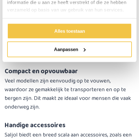
informatie die u aan ze heeft verstrekt of die ze hebben
Comfortabel en veilig
verzameld op basis van uw gebruik van hun services.
Met ergonomische handgrepen, geïntegreerde
remmen en reflectoren bieden Saljol rollators een
Alles toestaan
veilige en comfortabele ervaring. De zachte wielen
zorgen voor schokabsorptie en stabiliteit op diverse
Aanpassen
ondergronden.
Compact en opvouwbaar
Veel modellen zijn eenvoudig op te vouwen,
waardoor ze gemakkelijk te transporteren en op te
bergen zijn. Dit maakt ze ideaal voor mensen die vaak
onderweg zijn.
Handige accessoires
Saljol biedt een breed scala aan accessoires, zoals een