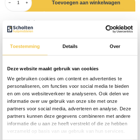
Toevoegen aan winkelwagen
−
+
Omschrijving
Laat weten dat u eraan komt met deze handige rollatorbel. Eenvoudig
te monteren achter de handrem zodat u kunt bellen zonder de handen
Toestemming
Details
Over
van de rollator af te halen.
LET OP! Deze bel kan alleen op rollators gemonteerd worden met een
ronde buis bij het handvat. De rollatorbel is geschikt voor de volgende
Deze website maakt gebruik van cookies
rollator uit ons assortiment:
Rollator Basic donkergrijs
We gebruiken cookies om content en advertenties te
personaliseren, om functies voor social media te bieden
en om ons websiteverkeer te analyseren. Ook delen we
Persoonlijk advies
informatie over uw gebruik van onze site met onze
Start chat
partners voor social media, adverteren en analyse. Deze
partners kunnen deze gegevens combineren met andere
informatie die u aan ze heeft verstrekt of die ze hebben
Reviews
(1)
verzameld op basis van uw gebruik van hun services.