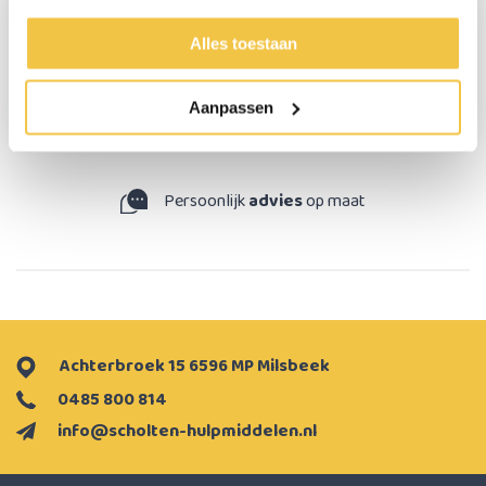
TREES
Alles toestaan
niet te groot, heel simpel, gewoon een bel klinkt ook goed.
Aanpassen
Persoonlijk
advies
op maat
Achterbroek 15 6596 MP Milsbeek
0485 800 814
info@scholten-hulpmiddelen.nl