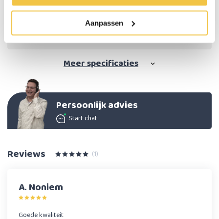
Max. gebruikersgewicht
120 kg
Aanpassen
Kleur
Rood of blauw
Materiaal
PU foam
Meer
specificaties
Persoonlijk advies
Start chat
Reviews
(1)
A. Noniem
Goede kwaliteit