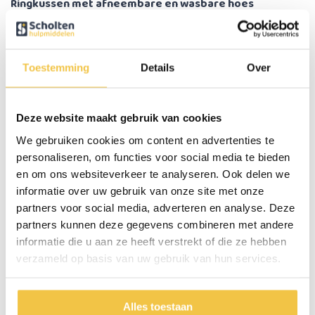
Ringkussen met afneembare en wasbare hoes
Het ringkussen van MultiMotion heeft een afneembare hoes die met de
hand gewassen kan worden. Het ringkussen is verkrijgbaar in 2
verschillende kleuren: Blauw en bordeaux rood.
Toestemming
Details
Over
Belangrijke eigenschappen
Hoes van 100% katoen
Kleur: Blauw of rood
Deze website maakt gebruik van cookies
Gewicht 260 gram
We gebruiken cookies om content en advertenties te
Materiaal kussen: Natuurlatex
personaliseren, om functies voor social media te bieden
Hoes is wasbaar op 30 graden
en om ons websiteverkeer te analyseren. Ook delen we
informatie over uw gebruik van onze site met onze
Specificaties
partners voor social media, adverteren en analyse. Deze
partners kunnen deze gegevens combineren met andere
Breedte
47 cm
informatie die u aan ze heeft verstrekt of die ze hebben
verzameld op basis van uw gebruik van hun services.
Diepte
37 cm
Dikte
7 cm
Gewicht
450 gram
Alles toestaan